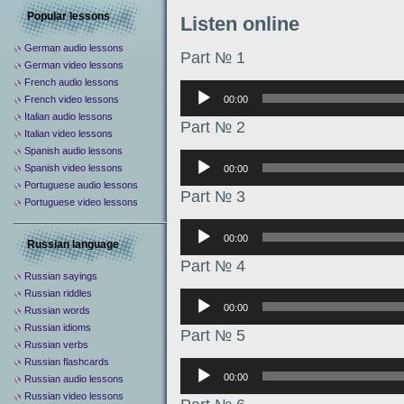
Popular lessons
Listen online
German audio lessons
Part № 1
German video lessons
French audio lessons
Аудиоплеер
00:00
French video lessons
Italian audio lessons
Part № 2
Italian video lessons
Spanish audio lessons
Аудиоплеер
Spanish video lessons
00:00
Portuguese audio lessons
Part № 3
Portuguese video lessons
Аудиоплеер
00:00
Russian language
Part № 4
Russian sayings
Russian riddles
Аудиоплеер
00:00
Russian words
Russian idioms
Part № 5
Russian verbs
Russian flashcards
Аудиоплеер
00:00
Russian audio lessons
Russian video lessons