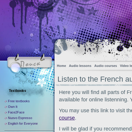
Home
Audio lessons
Audio courses
Video l
Listen to the French a
Textbooks
Here you will find all parts of 
available for online listenning.
Free textbooks
Own It
You may use this link to visit t
Face2Face
course
.
Nuovo Espresso
English for Everyone
I will be glad if you recommend