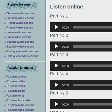
Popular lessons
Listen online
German audio lessons
Part № 1
German video lessons
French audio lessons
Аудиоплеер
00:00
French video lessons
Italian audio lessons
Part № 2
Italian video lessons
Spanish audio lessons
Аудиоплеер
Spanish video lessons
00:00
Portuguese audio lessons
Part № 3
Portuguese video lessons
Аудиоплеер
00:00
Russian language
Part № 4
Russian sayings
Russian riddles
Аудиоплеер
00:00
Russian words
Russian idioms
Part № 5
Russian verbs
Russian flashcards
Аудиоплеер
00:00
Russian audio lessons
Russian video lessons