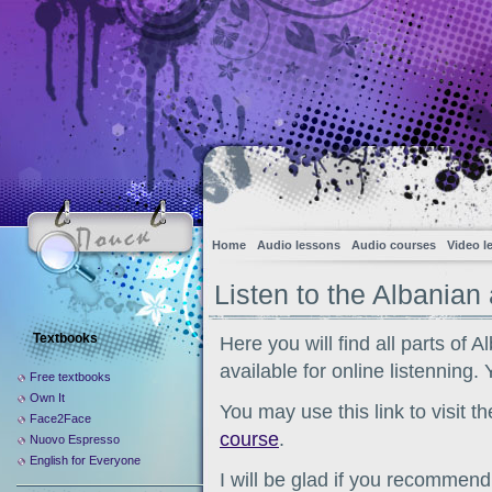
Home
Audio lessons
Audio courses
Video l
Listen to the Albanian
Textbooks
Here you will find all parts of 
available for online listenning.
Free textbooks
Own It
You may use this link to visit t
Face2Face
course
.
Nuovo Espresso
English for Everyone
I will be glad if you recommend