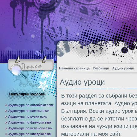
Начална страница
Учебници
Аудио уроци
Аудио уроци
Популярни курсове
В този раздел са събрани бе
езици на планетата. Аудио у
Аудиокурс по английски език
България. Всеки аудио урок 
Аудиокурс по немски език
Аудиокурс по руски език
безплатно да се изтегли чре
Аудиокурс по френски език
изучаване на чужди езици ще
Аудиокурс по испански език
материали на моя сайт.
Аудиокурс по шведски език