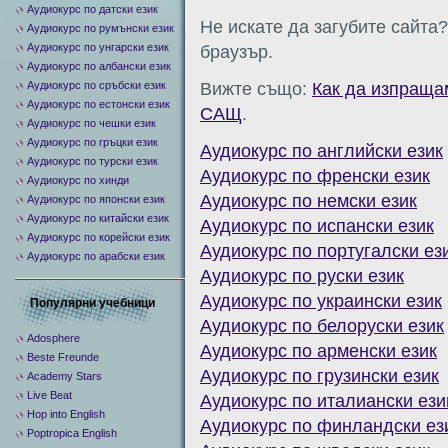
Аудиокурс по датски език
Не искате да загубите сайта
Аудиокурс по румънски език
Аудиокурс по унгарски език
браузър.
Аудиокурс по албански език
Аудиокурс по сръбски език
Вижте също:
Как да изпраща
Аудиокурс по естонски език
САЩ
.
Аудиокурс по чешки език
Аудиокурс по гръцки език
Аудиокурс по английски език
Аудиокурс по турски език
Аудиокурс по френски език
Аудиокурс по хинди
Аудиокурс по немски език
Аудиокурс по японски език
Аудиокурс по китайски език
Аудиокурс по испански език
Аудиокурс по корейски език
Аудиокурс по португалски ез
Аудиокурс по арабски език
Аудиокурс по руски език
Аудиокурс по украински език
Популярни учебници
Аудиокурс по белоруски език
Adosphere
Аудиокурс по арменски език
Beste Freunde
Аудиокурс по грузински език
Academy Stars
Live Beat
Аудиокурс по италиански ези
Hop into English
Аудиокурс по финландски ез
Poptropica English