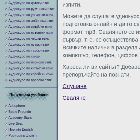
Аудиокурс по датски език
изпити.
Аудиокурс по румънски език
Аудиокурс по унгарски език
Можете да слушате удиокурс
Аудиокурс по албански език
подготовка онлайн и да го с
Аудиокурс по сръбски език
формат mp3. Свалянето се и
Аудиокурс по естонски език
Аудиокурс по чешки език
сървър, т. е. се осъществява 
Аудиокурс по гръцки език
Всичките налични в раздела
Аудиокурс по турски език
компютър, телефон, цифров п
Аудиокурс по хинди
Аудиокурс по японски език
Хареса ли ви сайтът? Добаве
Аудиокурс по китайски език
препоръчайте на познати.
Аудиокурс по корейски език
Аудиокурс по арабски език
Слушане
Популярни учебници
Сваляне
Adosphere
Beste Freunde
Academy Stars
Live Beat
Hop into English
Poptropica English