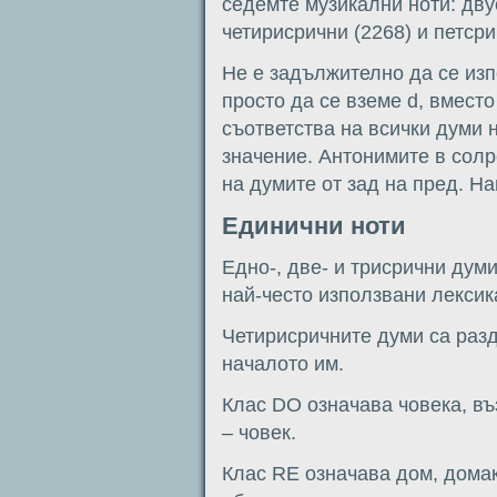
седемте музикални ноти: двус
четирисрични (2268) и петсри
Не е задължително да се изп
просто да се вземе d, вместо
съответства на всички думи 
значение. Антонимите в солр
на думите от зад на пред. Нап
Единични ноти
Едно-, две- и трисрични дум
най-често използвани лексик
Четирисричните думи са разд
началото им.
Клас DO означава човека, въ
– човек.
Клас RE означава дом, домаки