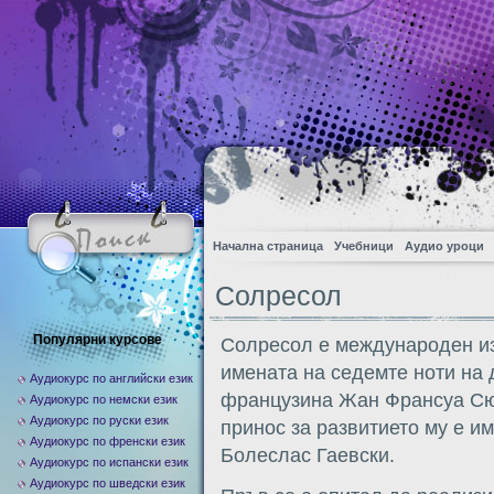
Начална страница
Учебници
Аудио уроци
Солресол
Популярни курсове
Солресол е международен изк
имената на седемте ноти на 
Аудиокурс по английски език
французина Жан Франсуа Сюд
Аудиокурс по немски език
Аудиокурс по руски език
принос за развитието му е и
Аудиокурс по френски език
Болеслас Гаевски.
Аудиокурс по испански език
Аудиокурс по шведски език