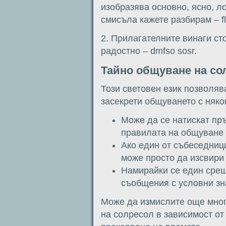
изобразява основно, ясно, л
смисъла кажете разбирам – fl
2. Прилагателните винаги ст
радостно – dmfso sosr.
Тайно общуване на со
Този световен език позволяв
засекрети общуването с няко
Може да се натискат пр
правилата на общуване н
Ако един от събеседниц
може просто да изсвири
Намирайки се един срещ
съобщения с условни зн
Може да измислите още мног
на солресол в зависимост от