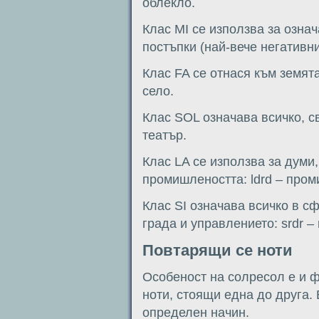
облекло.
Клас MI се използва за озна
постъпки (най-вече негативни
Клас FA се отнася към земята
село.
Клас SOL означава всичко, св
театър.
Клас LA се използва за думи,
промишлеността: ldrd – пром
Клас SI означава всичко в с
града и управлението: srdr –
Повтарящи се ноти
Особеност на солресол е и ф
ноти, стоящи една до друга.
определен начин.