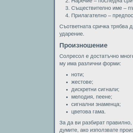
Наречие – последна сри
Съществително име – пъ
Прилагателно – предпос
Съответната сричка трябва д
ударение.
Произношение
Солресол е достатъчно мног
му има различни форми:
ноти;
жестове;
дискретни сигнали;
мелодия, пеене;
сигнални знаменца;
цветова гама.
За да ви разбират правилно,
думите, ако използвате прои