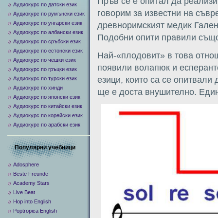
Пръв се е опитал да реализи
Аудиокурс по датски език
говорим за известни на съвр
Аудиокурс по румънски език
Аудиокурс по унгарски език
древноримският медик Гален 
Аудиокурс по албански език
Подобни опити правили също
Аудиокурс по сръбски език
Аудиокурс по естонски език
Най-«плодовит» в това отнош
Аудиокурс по чешки език
появили волапюк и есперанто
Аудиокурс по гръцки език
езици, които са се опитвали 
Аудиокурс по турски език
Аудиокурс по хинди
ще е доста внушително. Един
Аудиокурс по японски език
Аудиокурс по китайски език
Аудиокурс по корейски език
Аудиокурс по арабски език
Популярни учебници
Adosphere
Beste Freunde
Academy Stars
Live Beat
Hop into English
Poptropica English