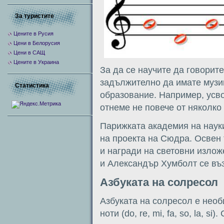
За туристите
Цените в Русия
Цени в Белорусия
Цени в САЩ
Цените в Украина
За да се научите да говорит
задължително да имате музи
Статистика
образование. Например, усв
отнеме не повече от няколко
Парижката академия на наук
на проекта на Сюдра. Освен 
и награди на световни излож
и Александър Хумболт се въ
Азбуката на солресол
Азбуката на солресол е необ
ноти (do, re, mi, fa, so, la, 