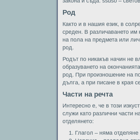
закона и съда: ssdso – свето
Род
Както и в нашия език, в солр
среден. В различаването им 
на пола на предмета или лич
род.
Родът по никакъв начин не в
образуването на окончаният
род. При произношение на п
дълга, а при писане в края с
Части на речта
Интересно е, че в този изку
служи като различни части на
отделянето:
Глагол – няма отделяне 