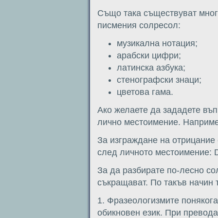
Също така съществуват мног
писмения солресол:
музикална нотация;
арабски цифри;
латинска азбука;
стенографски знаци;
цветова гама.
Ако желаете да зададете въп
лично местоимение. Например
За изграждане на отрицание 
след личното местоимение: D
За да разбирате по-лесно со
съкращават. По такъв начин т
1. Фразеологизмите понякога
обикновен език. При превода