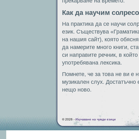
прекарване на времето.
Как да научим солрес
На практика да се научи солр
език. Съществува «Граматика
на нашия сайт), която обясн
да намерите много книги, ста
си направите речник, в койт
употребявана лексика.
Помнете, че за това не ви е
музикален слух. Достатъчно 
нещо ново.
© 2026 -
Изучаване на чужди езици