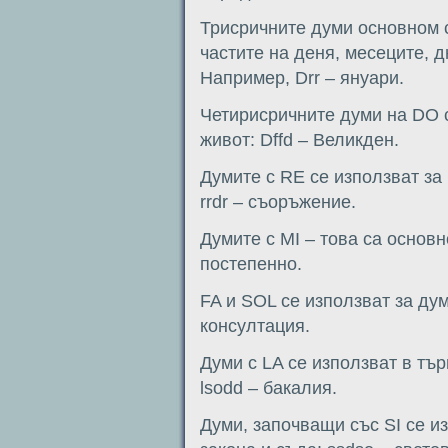
Трисричните думи основном 
частите на деня, месеците, 
Например, Drr – януари.
Четирисричните думи на DO с
живот: Dffd – Великден.
Думите с RE се използват за
rrdr – съоръжение.
Думите с MI – това са основн
постепенно.
FA и SOL се използват за дум
консултация.
Думи с LA се използват в тъ
lsodd – бакалия.
Думи, започващи със SI се из