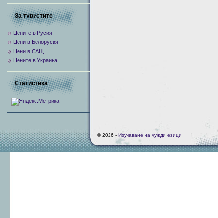
За туристите
Цените в Русия
Цени в Белорусия
Цени в САЩ
Цените в Украина
Статистика
© 2026 -
Изучаване на чужди езици