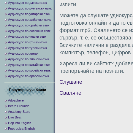
Аудиокурс по датски език
изпити.
Аудиокурс по румънски език
Аудиокурс по унгарски език
Можете да слушате удиокурс
Аудиокурс по албански език
подготовка онлайн и да го с
Аудиокурс по сръбски език
формат mp3. Свалянето се и
Аудиокурс по естонски език
Аудиокурс по чешки език
сървър, т. е. се осъществява 
Аудиокурс по гръцки език
Всичките налични в раздела
Аудиокурс по турски език
компютър, телефон, цифров п
Аудиокурс по хинди
Аудиокурс по японски език
Хареса ли ви сайтът? Добаве
Аудиокурс по китайски език
препоръчайте на познати.
Аудиокурс по корейски език
Аудиокурс по арабски език
Слушане
Популярни учебници
Сваляне
Adosphere
Beste Freunde
Academy Stars
Live Beat
Hop into English
Poptropica English