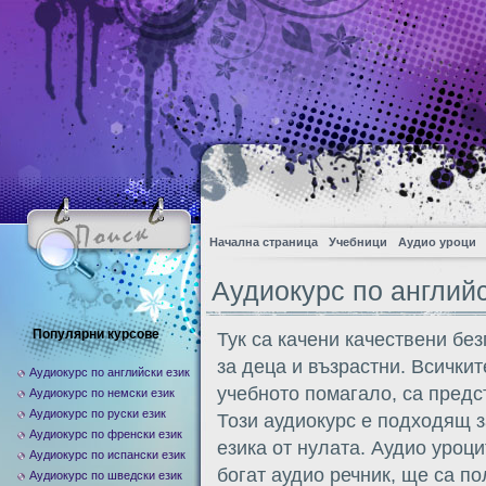
Начална страница
Учебници
Аудио уроци
Аудиокурс по английс
Популярни курсове
Тук са качени качествени бе
за деца и възрастни. Всички
Аудиокурс по английски език
учебното помагало, са предс
Аудиокурс по немски език
Аудиокурс по руски език
Този аудиокурс е подходящ з
Аудиокурс по френски език
езика от нулата. Аудио уроц
Аудиокурс по испански език
богат аудио речник, ще са по
Аудиокурс по шведски език