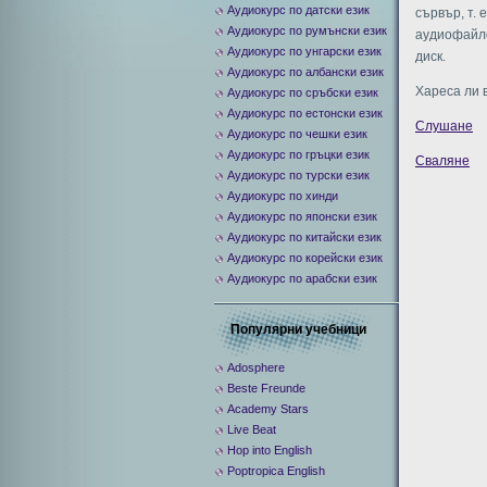
Аудиокурс по датски език
сървър, т. 
Аудиокурс по румънски език
аудиофайло
Аудиокурс по унгарски език
диск.
Аудиокурс по албански език
Хареса ли 
Аудиокурс по сръбски език
Аудиокурс по естонски език
Слушане
Аудиокурс по чешки език
Аудиокурс по гръцки език
Сваляне
Аудиокурс по турски език
Аудиокурс по хинди
Аудиокурс по японски език
Аудиокурс по китайски език
Аудиокурс по корейски език
Аудиокурс по арабски език
Популярни учебници
Adosphere
Beste Freunde
Academy Stars
Live Beat
Hop into English
Poptropica English