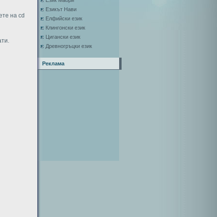
Език Маори
Езикът Нави
ете на cd
Елфийски език
Клингонски език
Цигански език
ати.
Древногръцки език
Реклама