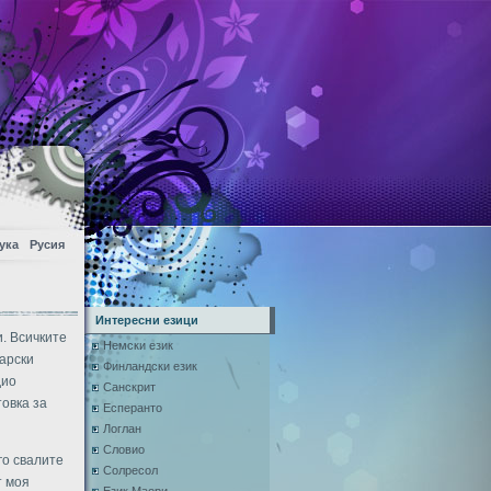
ука
Русия
Интересни езици
и. Всичките
Немски език
гарски
Финландски език
дио
Санскрит
товка за
Есперанто
Логлан
Словио
го свалите
Солресол
т моя