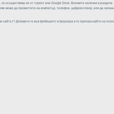
е. се осъществява не от торент или Google Drive. Всичките налични в раздела
ве може да преместите на компютър, телефон, цифров плеер, или да запиш
ви сайтът? Добавете го във фейвъритс в браузера и го препоръчайте на позн