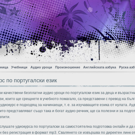
аница
Учебници
Аудио уроци
Произношение
Английската азбука
Руска азб
рс по португалски език
ни качествени безплатни аудио уроци по португалски език за деца и възрастн
зи, които ще срещнете в учебното помагало, са представени с превод на бъл
аудиокурс е подходящ за начинаещи, т. е. за изучаващите езика от нулата. Ау
ито представляват също така и богат аудио речник, ще са полезни и за подго
зпити.
слушате удиокурса по португалски за самостоятелна подготовка онлайн и да 
и без регистрация в формат mp3. Свалянето се извършва по директен линк о