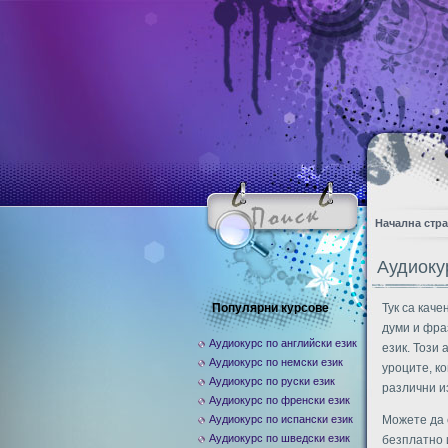
Начална стр
Аудиоку
Популярни курсове
Тук са каче
думи и фра
Аудиокурс по английски език
език. Този 
Аудиокурс по немски език
уроците, ко
Аудиокурс по руски език
различни и
Аудиокурс по френски език
Аудиокурс по испански език
Можете да 
Аудиокурс по шведски език
безплатно 