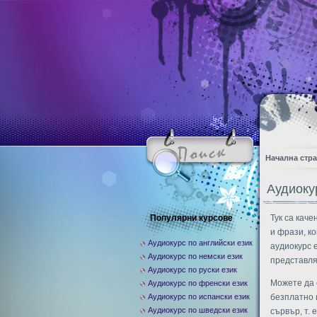
Начална стр
Аудиоку
Популярни курсове
Тук са каче
и фрази, к
Аудиокурс по английски език
аудиокурс е
Аудиокурс по немски език
представля
Аудиокурс по руски език
Можете да 
Аудиокурс по френски език
Аудиокурс по испански език
безплатно 
Аудиокурс по шведски език
сървър, т. 