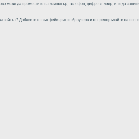
ве може да преместите на компютър, телефон, цифров плеер, или да запиш
ви сайтът? Добавете го във фейвъритс в браузера и го препоръчайте на позн