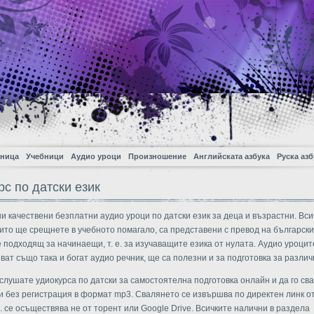
аница
Учебници
Аудио уроци
Произношение
Английската азбука
Руска азб
рс по датски език
ни качествени безплатни аудио уроци по датски език за деца и възрастни. Вс
оито ще срещнете в учебното помагало, са представени с превод на български 
 подходящ за начинаещи, т. е. за изучаващите езика от нулата. Аудио уроцит
ват също така и богат аудио речник, ще са полезни и за подготовка за различ
слушате удиокурса по датски за самостоятелна подготовка онлайн и да го св
и без регистрация в формат mp3. Свалянето се извършва по директен линк о
е. се осъществява не от торент или Google Drive. Всичките налични в раздела