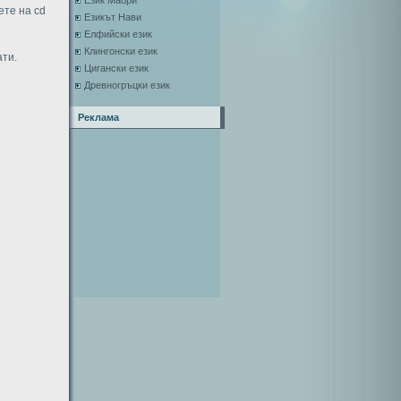
Език Маори
ете на cd
Езикът Нави
Елфийски език
Клингонски език
ати.
Цигански език
Древногръцки език
Реклама