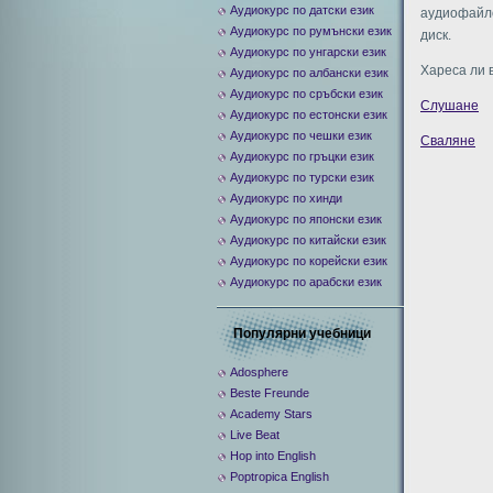
Аудиокурс по датски език
аудиофайло
Аудиокурс по румънски език
диск.
Аудиокурс по унгарски език
Хареса ли 
Аудиокурс по албански език
Аудиокурс по сръбски език
Слушане
Аудиокурс по естонски език
Аудиокурс по чешки език
Сваляне
Аудиокурс по гръцки език
Аудиокурс по турски език
Аудиокурс по хинди
Аудиокурс по японски език
Аудиокурс по китайски език
Аудиокурс по корейски език
Аудиокурс по арабски език
Популярни учебници
Adosphere
Beste Freunde
Academy Stars
Live Beat
Hop into English
Poptropica English