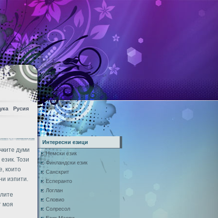
ука
Русия
Интересни езици
ичките думи
Немски език
език. Този
Финландски език
е, които
Санскрит
ни изпити.
Есперанто
Логлан
алите
Словио
т моя
Солресол