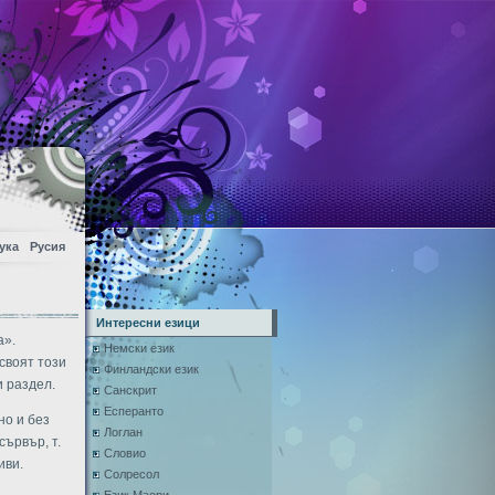
ука
Русия
Интересни езици
a».
Немски език
своят този
Финландски език
и раздел.
Санскрит
Есперанто
но и без
Логлан
сървър, т.
Словио
иви.
Солресол