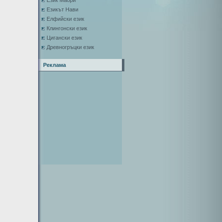
Език Маори
Езикът Нави
Елфийски език
Клингонски език
Цигански език
Древногръцки език
Реклама