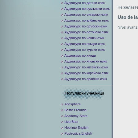
Аудиокурс по датски език
Не желаете
Аудиокурс по румънски език
Аудиокурс по унгарски език
Uso de l
Аудиокурс по албански език
Аудиокурс по сръбски език
Nivel avan
Аудиокурс по естонски език
Аудиокурс по чешки език
Аудиокурс по гръцки език
Аудиокурс по турски език
Аудиокурс по хинди
Аудиокурс по японски език
Аудиокурс по китайски език
Аудиокурс по корейски език
Аудиокурс по арабски език
Популярни учебници
Adosphere
Beste Freunde
Academy Stars
Live Beat
Hop into English
Poptropica English