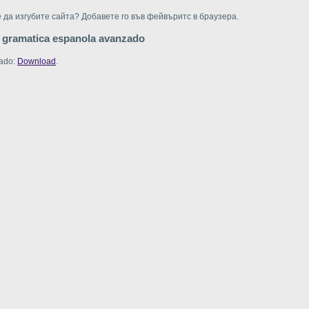
 да изгубите сайта? Добавете го във фейвъритс в браузера.
a gramatica espanola avanzado
zado:
Download
.