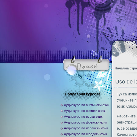
Начална стр
Uso de l
Популярни курсове
Тук са изло
Учебните п
Аудиокурс по английски език
език. Само
Аудиокурс по немски език
Работните 
Аудиокурс по руски език
регистрация
Аудиокурс по френски език
Аудиокурс по испански език
е. се осъще
Аудиокурс по шведски език
Качеството