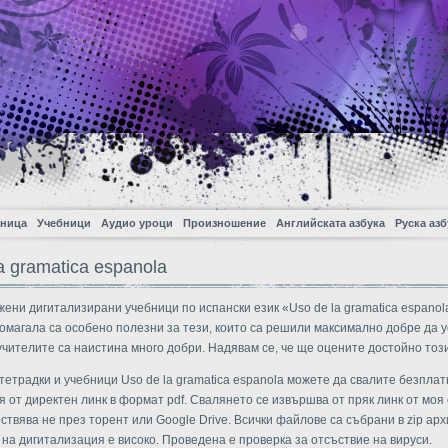
аница
Учебници
Аудио уроци
Произношение
Английската азбука
Руска азб
a gramatica espanola
жени дигитализирани учебници по испански език «Uso de la gramatica espanol
омагала са особено полезни за тези, които са решили максимално добре да у
учителите са наистина много добри. Надявам се, че ще оцените достойно тоз
тетрадки и учебници Uso de la gramatica espanola можете да свалите безплат
 от директен линк в формат pdf. Свалянето се извършва от пряк линк от моя 
ствява не през торент или Google Drive. Всички файлове са събрани в zip арх
 на дигитализация е високо. Проведена е проверка за отсъствие на вируси.