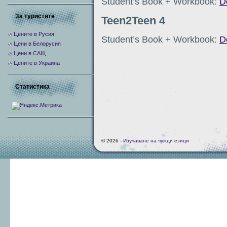
Student’s Book + Workbook:
D
За туристите
Teen2Teen 4
Цените в Русия
Student’s Book + Workbook:
D
Цени в Белорусия
Цени в САЩ
Цените в Украина
Статистика
© 2026 -
Изучаване на чужди езици