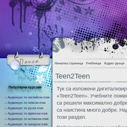
Начална страница
Учебници
Аудио уроци
Teen2Teen
Популярни курсове
Тук са изложени дигитализир
«Teen2Teen». Учебните помаг
Аудиокурс по английски език
са решили максимално добре 
Аудиокурс по немски език
Аудиокурс по руски език
са наистина много добри. На
Аудиокурс по френски език
този раздел.
Аудиокурс по испански език
Аудиокурс по шведски език