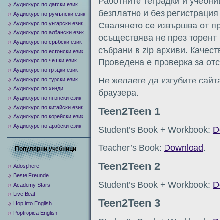
Работните тетрадки и учебни
Аудиокурс по датски език
безплатно и без регистрация 
Аудиокурс по румънски език
Аудиокурс по унгарски език
Свалянето се извършва от пря
Аудиокурс по албански език
осъществява не през торент 
Аудиокурс по сръбски език
събрани в zip архиви. Качест
Аудиокурс по естонски език
Аудиокурс по чешки език
Проведена е проверка за отс
Аудиокурс по гръцки език
Не желаете да изгубите сайт
Аудиокурс по турски език
Аудиокурс по хинди
браузера.
Аудиокурс по японски език
Аудиокурс по китайски език
Teen2Teen 1
Аудиокурс по корейски език
Аудиокурс по арабски език
Student’s Book + Workbook:
D
Teacher’s Book:
Download
.
Популярни учебници
Teen2Teen 2
Adosphere
Beste Freunde
Student’s Book + Workbook:
D
Academy Stars
Live Beat
Teen2Teen 3
Hop into English
Poptropica English