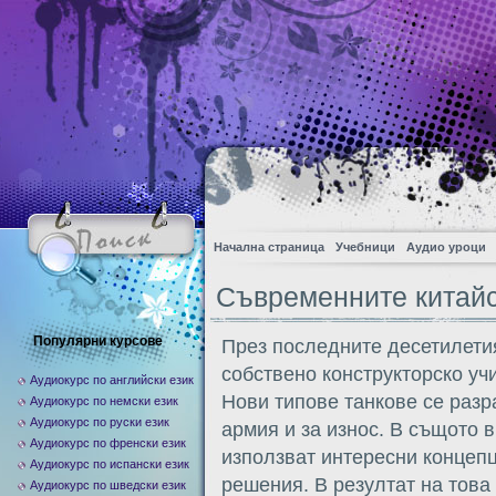
Начална страница
Учебници
Аудио уроци
Съвременните китайс
Популярни курсове
През последните десетилетия
собствено конструкторско уч
Аудиокурс по английски език
Нови типове танкове се разр
Аудиокурс по немски език
Аудиокурс по руски език
армия и за износ. В същото 
Аудиокурс по френски език
използват интересни концеп
Аудиокурс по испански език
решения. В резултат на това
Аудиокурс по шведски език