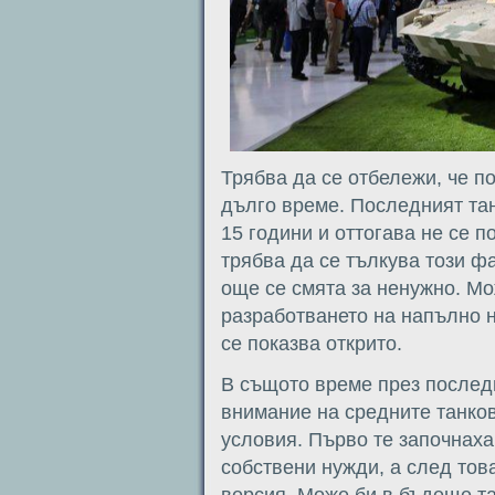
Трябва да се отбележи, че п
дълго време. Последният тан
15 години и оттогава не се п
трябва да се тълкува този ф
още се смята за ненужно. М
разработването на напълно н
се показва открито.
В същото време през послед
внимание на средните танко
условия. Първо те започнаха
собствени нужди, а след тов