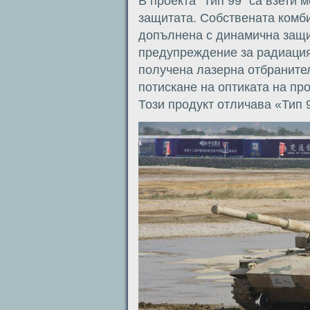
В проекта “Тип 99” са взети
защитата. Собствената комб
допълнена с динамична защит
предупреждение за радиация
получена лазерна отбраните
потискане на оптиката на про
Този продукт отличава «Тип 