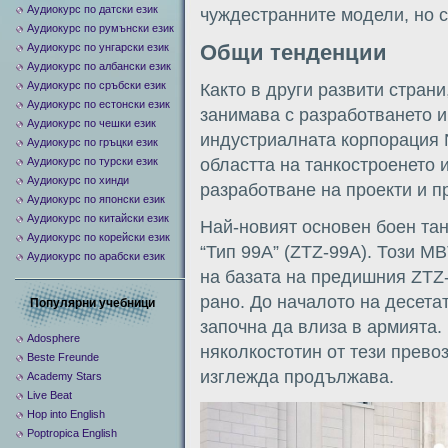
Аудиокурс по датски език
чуждестранните модели, но 
Аудиокурс по румънски език
Общи тенденции
Аудиокурс по унгарски език
Аудиокурс по албански език
Аудиокурс по сръбски език
Както в други развити страни
Аудиокурс по естонски език
занимава с разработването 
Аудиокурс по чешки език
индустриалната корпорация 
Аудиокурс по гръцки език
областта на танкостроенето 
Аудиокурс по турски език
Аудиокурс по хинди
разработване на проекти и п
Аудиокурс по японски език
Аудиокурс по китайски език
Най-новият основен боен тан
Аудиокурс по корейски език
“Тип 99A” (ZTZ-99A). Този MB
Аудиокурс по арабски език
на базата на предишния ZTZ-
рано. До началото на десета
Популярни учебници
започна да влиза в армията.
Adosphere
няколкостотин от тези прево
Beste Freunde
изглежда продължава.
Academy Stars
Live Beat
Hop into English
Poptropica English