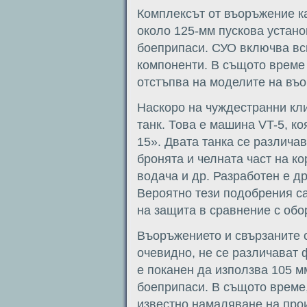
Комплексът от въоръжение ка
около 125-мм пускова устано
боеприпаси. СУО включва вс
компоненти. В същото време 
отстъпва на моделите на въ
Наскоро на чуждестранни кл
танк. Това е машина VT-5, к
15». Двата танка се различа
бронята и челната част на к
водача и др. Разработен е д
Вероятно тези подобрения с
на защита в сравнение с обо
Въоръжението и свързаните с
очевидно, не се различават
е поканен да използва 105 м
боеприпаси. В същото време,
известно намаляване на про