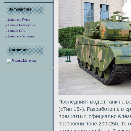
За туристите
Цените в Русия
Цени в Белорусия
Цени в САЩ
Цените в Украина
Статистика
Последният модел танк на 
(«Тип 15»). Разработен е в с
през 2018 г. официално влез
построени поне 200-250. Те 
в граничните райони. Очаква