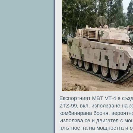
Експортният MBT VT-4 е създ
ZTZ-99, вкл. използване на з
комбинирана броня, вероятно 
Използва се и двигател с мощ
плътността на мощността и 