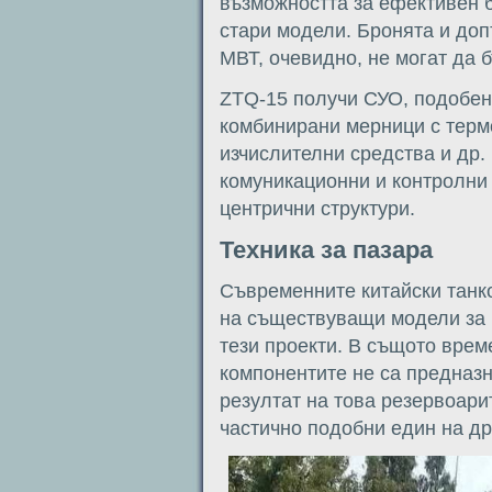
възможността за ефективен 
стари модели. Бронята и до
МВТ, очевидно, не могат да 
ZTQ-15 получи СУО, подобен 
комбинирани мерници с терм
изчислителни средства и др.
комуникационни и контролни 
центрични структури.
Техника за пазара
Съвременните китайски танко
на съществуващи модели за 
тези проекти. В същото врем
компонентите не са предназн
резултат на това резервоари
частично подобни един на др