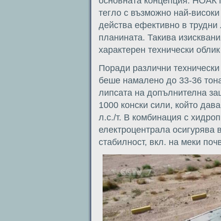
основната концепция. НОАК 
тегло с възможно най-високи
действа ефективно в трудни
планината. Такива изискван
характерен технически облик
Поради различни технически 
беше намалено до 33-36 тона
липсата на допълнителна за
1000 конски сили, който дав
л.с./т. В комбинация с хидро
електроцентрала осигурява 
стабилност, вкл. на меки поч