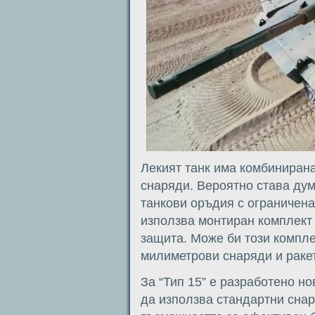
Лекият танк има комбинирана
снаряди. Вероятно става дум
танкови оръдия с ограничен
използва монтиран комплект
защита. Може би този компле
милиметрови снаряди и раке
За “Тип 15” е разработено н
да използва стандартни сна