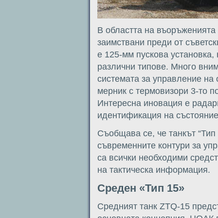
В областта на въоръженията
заимствани преди от съветск
е 125-мм пускова установка, 
различни типове. Много вним
системата за управление на 
мерник с термовизори 3-то п
Интересна иновация е радар
идентификация на състояние
Съобщава се, че танкът “Тип 
съвременните контури за уп
са всички необходими средст
на тактическа информация.
Среден «Тип 15»
Средният танк ZTQ-15 предс