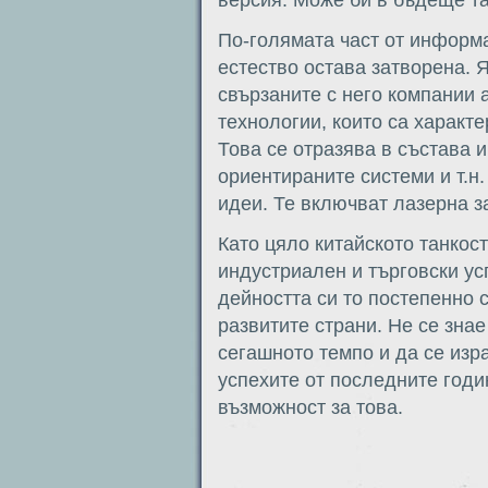
версия. Може би в бъдеще та
По-голямата част от информа
естество остава затворена. 
свързаните с него компании 
технологии, които са характ
Това се отразява в състава 
ориентираните системи и т.н
идеи. Те включват лазерна 
Като цяло китайското танкос
индустриален и търговски ус
дейността си то постепенно 
развитите страни. Не се зна
сегашното темпо и да се изр
успехите от последните год
възможност за това.