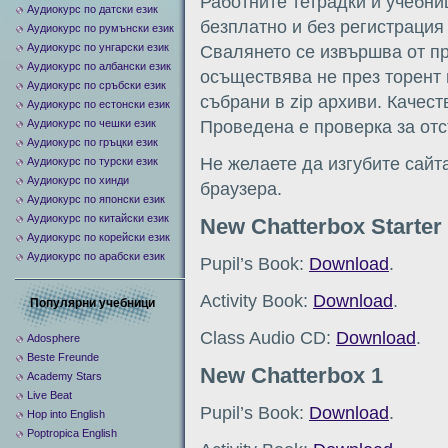
Работните тетрадки и учебни
Аудиокурс по датски език
безплатно и без регистрация 
Аудиокурс по румънски език
Аудиокурс по унгарски език
Свалянето се извършва от пря
Аудиокурс по албански език
осъществява не през торент 
Аудиокурс по сръбски език
събрани в zip архиви. Качест
Аудиокурс по естонски език
Аудиокурс по чешки език
Проведена е проверка за отс
Аудиокурс по гръцки език
Не желаете да изгубите сайт
Аудиокурс по турски език
Аудиокурс по хинди
браузера.
Аудиокурс по японски език
Аудиокурс по китайски език
New Chatterbox Starter
Аудиокурс по корейски език
Аудиокурс по арабски език
Pupil’s Book:
Download
.
Activity Book:
Download
.
Популярни учебници
Class Audio CD:
Download
.
Adosphere
Beste Freunde
New Chatterbox 1
Academy Stars
Live Beat
Pupil’s Book:
Download
.
Hop into English
Poptropica English