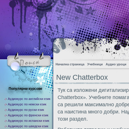
Начална страница
Учебници
Аудио уроци
New Chatterbox
Популярни курсове
Тук са изложени дигитализир
Chatterbox». Учебните помага
Аудиокурс по английски език
са решили максимално добре 
Аудиокурс по немски език
Аудиокурс по руски език
са наистина много добри. На
Аудиокурс по френски език
този раздел.
Аудиокурс по испански език
Аудиокурс по шведски език