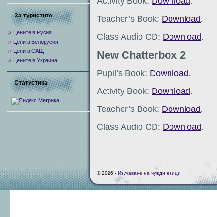
Activity Book:
Download
.
За туристите
Teacher’s Book:
Download
.
Цените в Русия
Class Audio CD:
Download
.
Цени в Белорусия
Цени в САЩ
New Chatterbox 2
Цените в Украина
Pupil’s Book:
Download
.
Статистика
Activity Book:
Download
.
Teacher’s Book:
Download
.
Class Audio CD:
Download
.
© 2026 -
Изучаване на чужди езици