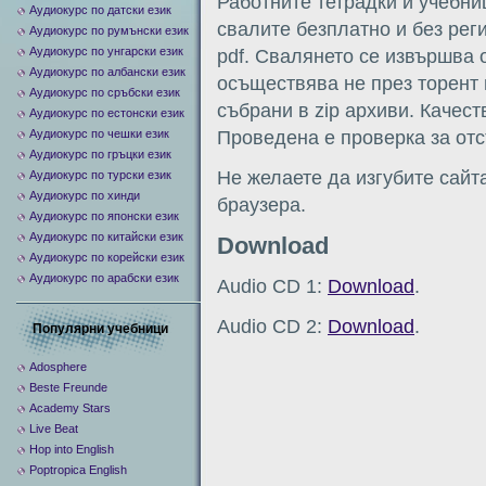
Работните тетрадки и учебни
Аудиокурс по датски език
свалите безплатно и без рег
Аудиокурс по румънски език
Аудиокурс по унгарски език
pdf. Свалянето се извършва от
Аудиокурс по албански език
осъществява не през торент 
Аудиокурс по сръбски език
събрани в zip архиви. Качест
Аудиокурс по естонски език
Аудиокурс по чешки език
Проведена е проверка за отс
Аудиокурс по гръцки език
Не желаете да изгубите сайт
Аудиокурс по турски език
Аудиокурс по хинди
браузера.
Аудиокурс по японски език
Аудиокурс по китайски език
Download
Аудиокурс по корейски език
Аудиокурс по арабски език
Audio CD 1:
Download
.
Audio CD 2:
Download
.
Популярни учебници
Adosphere
Beste Freunde
Academy Stars
Live Beat
Hop into English
Poptropica English