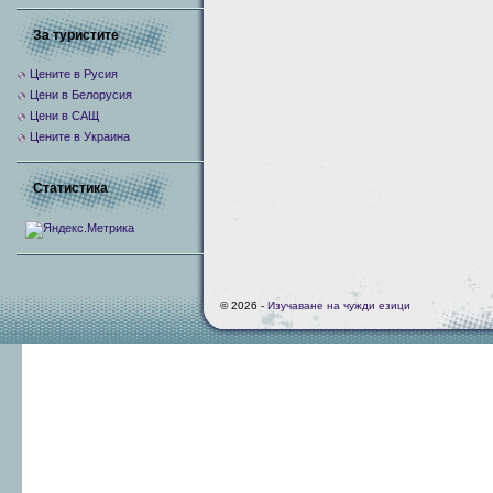
За туристите
Цените в Русия
Цени в Белорусия
Цени в САЩ
Цените в Украина
Статистика
© 2026 -
Изучаване на чужди езици