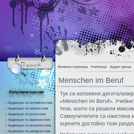
Начална страница
Учебници
Аудио уроци
Menschen im Beruf
Популярни курсове
Тук са изложени дигитализир
«Menschen im Beruf». Учебни
Аудиокурс по английски език
тези, които са решили макси
Аудиокурс по немски език
Аудиокурс по руски език
Самоучителите са наистина м
Аудиокурс по френски език
оцените достойно този разде
Аудиокурс по испански език
Аудиокурс по шведски език