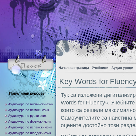
Начална страница
Учебници
Аудио уроци
Key Words for Fluenc
Популярни курсове
Тук са изложени дигитализир
Words for Fluency». Учебните
Аудиокурс по английски език
които са решили максимално 
Аудиокурс по немски език
Аудиокурс по руски език
Самоучителите са наистина м
Аудиокурс по френски език
оцените достойно този разде
Аудиокурс по испански език
Аудиокурс по шведски език