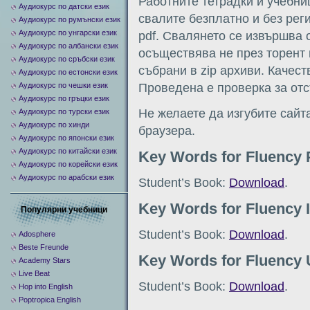
Работните тетрадки и учебни
Аудиокурс по датски език
свалите безплатно и без рег
Аудиокурс по румънски език
Аудиокурс по унгарски език
pdf. Свалянето се извършва от
Аудиокурс по албански език
осъществява не през торент 
Аудиокурс по сръбски език
събрани в zip архиви. Качест
Аудиокурс по естонски език
Аудиокурс по чешки език
Проведена е проверка за отс
Аудиокурс по гръцки език
Не желаете да изгубите сайт
Аудиокурс по турски език
Аудиокурс по хинди
браузера.
Аудиокурс по японски език
Аудиокурс по китайски език
Key Words for Fluency 
Аудиокурс по корейски език
Аудиокурс по арабски език
Student’s Book:
Download
.
Key Words for Fluency 
Популярни учебници
Student’s Book:
Download
.
Adosphere
Beste Freunde
Key Words for Fluency 
Academy Stars
Live Beat
Student’s Book:
Download
.
Hop into English
Poptropica English