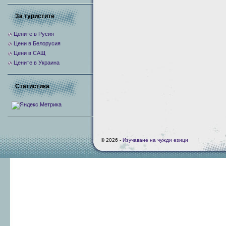
За туристите
Цените в Русия
Цени в Белорусия
Цени в САЩ
Цените в Украина
Статистика
© 2026 -
Изучаване на чужди езици