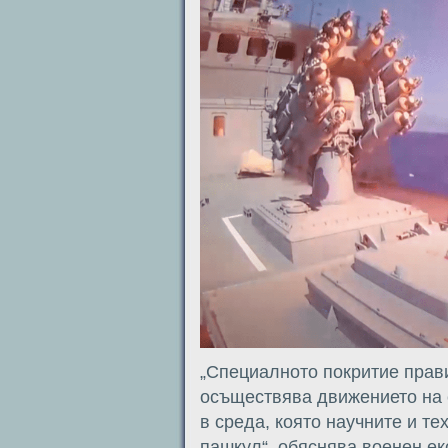
„Специалното покритие прави
осъществява движението на 
в среда, която научните и т
пашкул“, обяснява военен екс