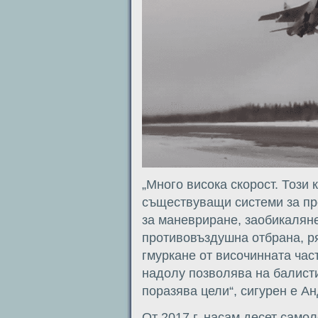
„Много висока скорост. Този 
съществуващи системи за пр
за маневриране, заобикаляне
противовъздушна отбрана, р
гмуркане от височинната час
надолу позволява на балист
поразява цели“, сигурен е А
От 2017 г. насам десет само