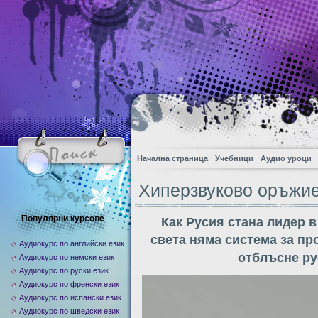
Начална страница
Учебници
Аудио уроци
Хиперзвуково оръжие
Популярни курсове
Как Русия стана лидер 
света няма система за пр
Аудиокурс по английски език
отблъсне ру
Аудиокурс по немски език
Аудиокурс по руски език
Аудиокурс по френски език
Аудиокурс по испански език
Аудиокурс по шведски език