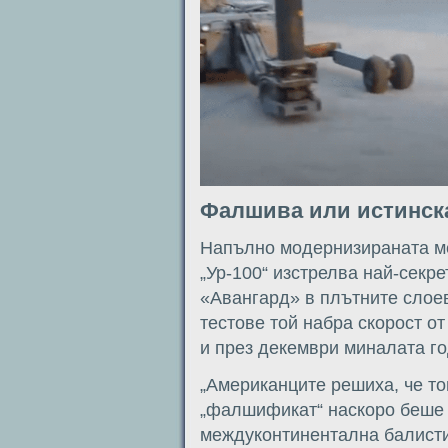
Фалшива или истинска
Напълно модернизираната м
„Ур-100“ изстрелва най-секр
«Авангард» в плътните слое
тестове той набра скорост от
и през декември миналата го
„Американците решиха, че т
„фалшификат“ наскоро беше 
междуконтинентална балисти