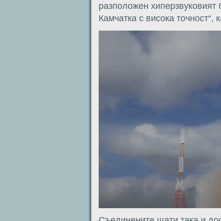
разположен хиперзвуковият б
Камчатка с висока точност“, 
Съединените щати така и дос