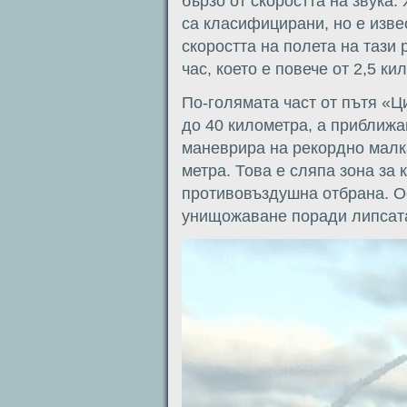
бързо от скоростта на звука.
са класифицирани, но е изве
скоростта на полета на тази
час, което е повече от 2,5 ки
По-голямата част от пътя «Ц
до 40 километра, а приближав
маневрира на рекордно малк
метра. Това е сляпа зона за 
противовъздушна отбрана. Ос
унищожаване поради липсата