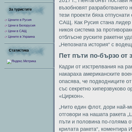
2017 г., Пентагонът постави
възобновят разработването н
За туристите
тези проекти бяха отпуснати
Цените в Русия
САЩ. Как Русия стана лидер
Цени в Белорусия
никоя система за противорак
Цени в САЩ
отблъсне руските ракетни уд
Цените в Украина
„Непозната история“ с воде
Статистика
Пет пъти по-бързо от 
Кадри от изстрелвания на ра
накараха американските воен
опасява, че подводниците от
със секретно хиперзвуково 
«Циркон».
„Нито един флот, дори най-м
отговори на нашата ракета „
пъти и половина по-голяма о
крилата ракета“, коментира 