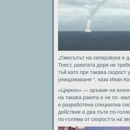
„Смисълът на хиперзвука е д
Тоест, ракетата дори не тряб
тъй като при такава скорост 
унищожаване “, каза Иван К
«Циркон» — оръжие на военн
на такава ракета е не по -ма
е разработена специална си
действие е два пъти по-голям
по-голяма от скоростта на зв