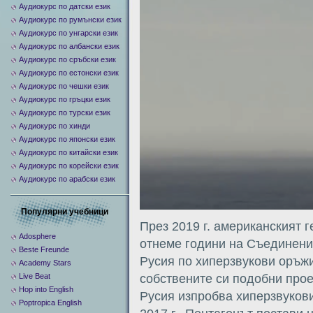
Аудиокурс по датски език
Аудиокурс по румънски език
Аудиокурс по унгарски език
Аудиокурс по албански език
Аудиокурс по сръбски език
Аудиокурс по естонски език
Аудиокурс по чешки език
Аудиокурс по гръцки език
Аудиокурс по турски език
Аудиокурс по хинди
Аудиокурс по японски език
Аудиокурс по китайски език
Аудиокурс по корейски език
Аудиокурс по арабски език
Популярни учебници
През 2019 г. американският 
Adosphere
отнеме години на Съединенит
Beste Freunde
Русия по хиперзвукови оръж
Academy Stars
Live Beat
собствените си подобни прое
Hop into English
Русия изпробва хиперзвукови
Poptropica English