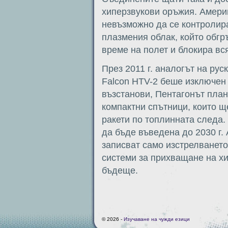
хиперзвукови оръжия. Америк
невъзможно да се контролира
плазмения облак, който обгр
време на полет и блокира вс
През 2011 г. аналогът на рус
Falcon HTV-2 беше изключен 
възстанови, Пентагонът план
компактни спътници, които щ
ракети по топлинната следа
да бъде въведена до 2030 г.
записват само изстрелванет
системи за прихващане на хи
бъдеще.
© 2026 -
Изучаване на чужди езици