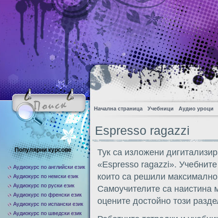
Начална страница
Учебници
Аудио уроци
Espresso ragazzi
Популярни курсове
Тук са изложени дигитализир
«Espresso ragazzi». Учебните
Аудиокурс по английски език
които са решили максимално 
Аудиокурс по немски език
Аудиокурс по руски език
Самоучителите са наистина м
Аудиокурс по френски език
оцените достойно този разде
Аудиокурс по испански език
Аудиокурс по шведски език