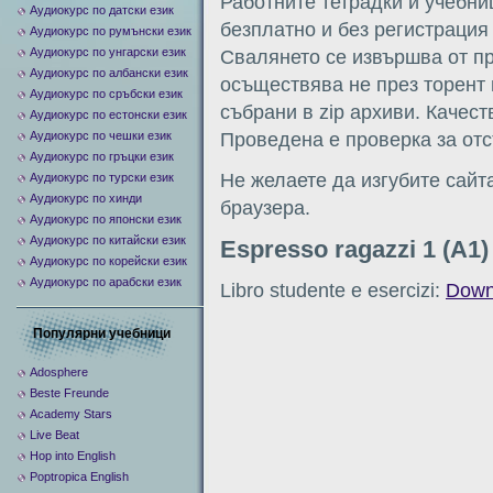
Работните тетрадки и учебни
Аудиокурс по датски език
безплатно и без регистрация 
Аудиокурс по румънски език
Аудиокурс по унгарски език
Свалянето се извършва от пря
Аудиокурс по албански език
осъществява не през торент 
Аудиокурс по сръбски език
събрани в zip архиви. Качест
Аудиокурс по естонски език
Аудиокурс по чешки език
Проведена е проверка за отс
Аудиокурс по гръцки език
Не желаете да изгубите сайт
Аудиокурс по турски език
Аудиокурс по хинди
браузера.
Аудиокурс по японски език
Аудиокурс по китайски език
Espresso ragazzi 1 (A1)
Аудиокурс по корейски език
Аудиокурс по арабски език
Libro studente e esercizi:
Down
Популярни учебници
Adosphere
Beste Freunde
Academy Stars
Live Beat
Hop into English
Poptropica English