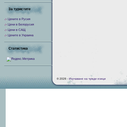
За туристите
Цените в Русия
Цени в Белорусия
Цени в САЩ
Цените в Украина
Статистика
© 2026 -
Изучаване на чужди езици