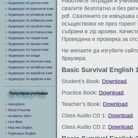
Работните тетрадки и учебниц
Аудиокурс по датски език
свалите безплатно и без рег
Аудиокурс по румънски език
Аудиокурс по унгарски език
pdf. Свалянето се извършва от
Аудиокурс по албански език
осъществява не през торент 
Аудиокурс по сръбски език
събрани в zip архиви. Качест
Аудиокурс по естонски език
Аудиокурс по чешки език
Проведена е проверка за отс
Аудиокурс по гръцки език
Не желаете да изгубите сайт
Аудиокурс по турски език
Аудиокурс по хинди
браузера.
Аудиокурс по японски език
Аудиокурс по китайски език
Basic Survival English 
Аудиокурс по корейски език
Аудиокурс по арабски език
Student’s Book:
Download
.
Practice Book:
Download
.
Популярни учебници
Teacher’s Book:
Download
.
Adosphere
Beste Freunde
Class Audio CD 1:
Download
.
Academy Stars
Live Beat
Class Audio CD 2:
Download
.
Hop into English
Poptropica English