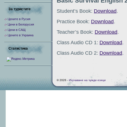
Basic Survival English 
За туристите
Student’s Book:
Download
.
Цените в Русия
Practice Book:
Download
.
Цени в Белорусия
Цени в САЩ
Teacher’s Book:
Download
.
Цените в Украина
Class Audio CD 1:
Download
.
Статистика
Class Audio CD 2:
Download
.
© 2026 -
Изучаване на чужди езици