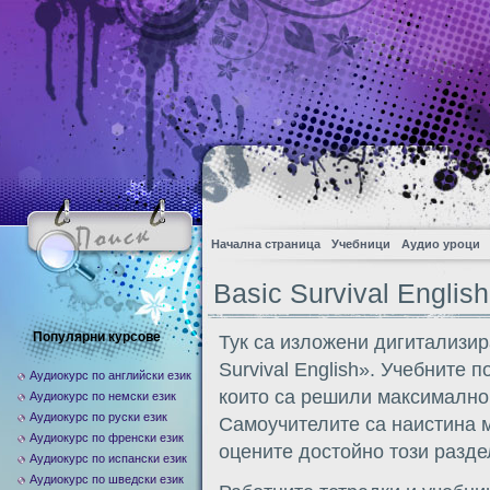
Начална страница
Учебници
Аудио уроци
Basic Survival English
Популярни курсове
Тук са изложени дигитализир
Survival English». Учебните 
Аудиокурс по английски език
които са решили максимално 
Аудиокурс по немски език
Аудиокурс по руски език
Самоучителите са наистина м
Аудиокурс по френски език
оцените достойно този разде
Аудиокурс по испански език
Аудиокурс по шведски език