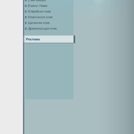
Език Маори
Езикът Нави
Елфийски език
Клингонски език
Цигански език
Древногръцки език
Реклама