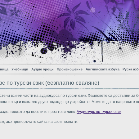
аница
Учебници
Аудио уроци
Произношение
Английската азбука
Руска азб
рс по турски език (безплатно сваляне)
естени всички части на аудиокурса по турски език. Файловете са достъпни за 
 компютър и всякакво друго подходящо устройство. Можете да го направите п
аздел можете да посетите през този линк:
Аудиокурс по турски език
.
ам, ако препоръчате сайта на свои познати.