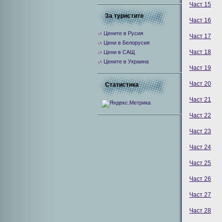
Част 15
За туристите
Част 16
Цените в Русия
Част 17
Цени в Белорусия
Част 18
Цени в САЩ
Цените в Украина
Част 19
Част 20
Статистика
Част 21
Част 22
Част 23
Част 24
Част 25
Част 26
Част 27
Част 28