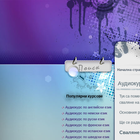
Начална стр
Аудиоку
Популярни курсове
Тук са пом
сваляне на
Аудиокурс по английски език
Основния р
Аудиокурс по немски език
Аудиокурс по руски език
Ще се радв
Аудиокурс по френски език
Аудиокурс по испански език
Сваляне
Аудиокурс по шведски език