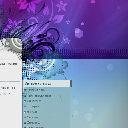
ука
Русия
Интересни езици
безплатно
Немски език
о-долу.
Финландски език
Санскрит
Есперанто
Логлан
Словио
Солресол