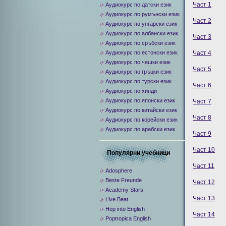
Част 1
Аудиокурс по датски език
Аудиокурс по румънски език
Част 2
Аудиокурс по унгарски език
Аудиокурс по албански език
Част 3
Аудиокурс по сръбски език
Част 4
Аудиокурс по естонски език
Аудиокурс по чешки език
Част 5
Аудиокурс по гръцки език
Аудиокурс по турски език
Част 6
Аудиокурс по хинди
Аудиокурс по японски език
Част 7
Аудиокурс по китайски език
Част 8
Аудиокурс по корейски език
Аудиокурс по арабски език
Част 9
Част 10
Популярни учебници
Част 11
Adosphere
Beste Freunde
Част 12
Academy Stars
Част 13
Live Beat
Hop into English
Част 14
Poptropica English