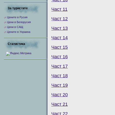
За туристите
Част 11
Цените в Русия
Част 12
Цени в Белорусия
Цени в САЩ
Част 13
Цените в Украина
Част 14
Статистика
Част 15
Част 16
Част 17
Част 18
Част 19
Част 20
Част 21
Част 22