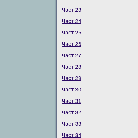
Част 23
Част 24
Част 25
Част 26
Част 27
Част 28
Част 29
Част 30
Част 31
Част 32
Част 33
Част 34