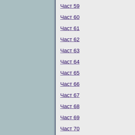
Част 59
Част 60
Част 61
Част 62
Част 63
Част 64
Част 65
Част 66
Част 67
Част 68
Част 69
Част 70