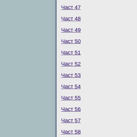
Част 47
Част 48
Част 49
Част 50
Част 51
Част 52
Част 53
Част 54
Част 55
Част 56
Част 57
Част 58