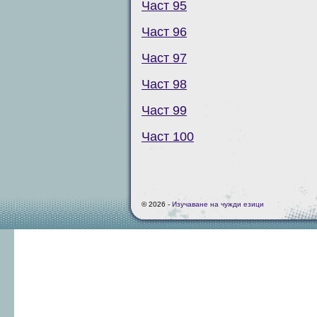
Част 95
Част 96
Част 97
Част 98
Част 99
Част 100
© 2026 -
Изучаване на чужди езици