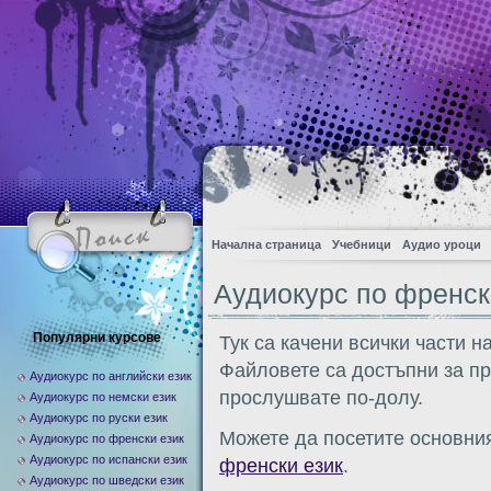
Начална страница
Учебници
Аудио уроци
Аудиокурс по френск
Популярни курсове
Тук са качени всички части н
Файловете са достъпни за п
Аудиокурс по английски език
прослушвате по-долу.
Аудиокурс по немски език
Аудиокурс по руски език
Можете да посетите основния
Аудиокурс по френски език
Аудиокурс по испански език
френски език
.
Аудиокурс по шведски език