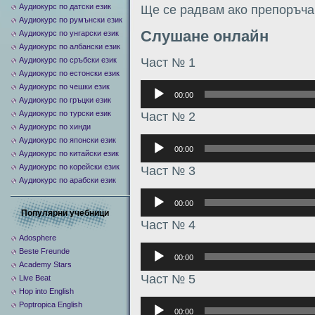
Аудиокурс по датски език
Ще се радвам ако препоръчай
Аудиокурс по румънски език
Слушане онлайн
Аудиокурс по унгарски език
Аудиокурс по албански език
Част № 1
Аудиокурс по сръбски език
Аудиокурс по естонски език
Аудиоплеер
Аудиокурс по чешки език
00:00
Аудиокурс по гръцки език
Аудиокурс по турски език
Част № 2
Аудиокурс по хинди
Аудиоплеер
Аудиокурс по японски език
00:00
Аудиокурс по китайски език
Аудиокурс по корейски език
Част № 3
Аудиокурс по арабски език
Аудиоплеер
00:00
Популярни учебници
Част № 4
Adosphere
Аудиоплеер
Beste Freunde
00:00
Academy Stars
Част № 5
Live Beat
Hop into English
Аудиоплеер
Poptropica English
00:00