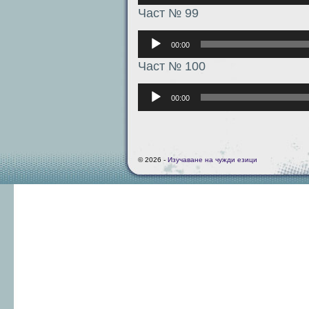
Част № 99
Аудиоплеер
00:00
Част № 100
Аудиоплеер
00:00
© 2026 -
Изучаване на чужди езици