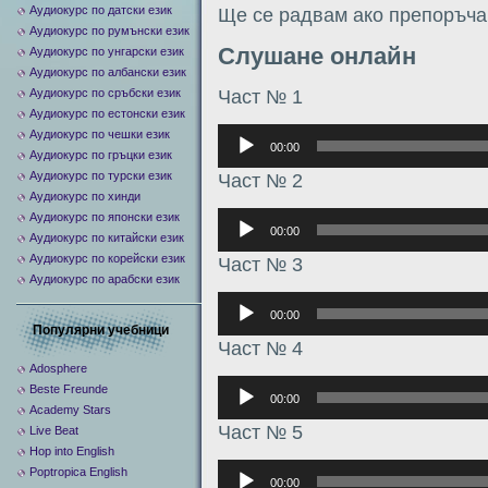
Аудиокурс по датски език
Ще се радвам ако препоръчай
Аудиокурс по румънски език
Слушане онлайн
Аудиокурс по унгарски език
Аудиокурс по албански език
Част № 1
Аудиокурс по сръбски език
Аудиокурс по естонски език
Аудиоплеер
Аудиокурс по чешки език
00:00
Аудиокурс по гръцки език
Аудиокурс по турски език
Част № 2
Аудиокурс по хинди
Аудиоплеер
Аудиокурс по японски език
00:00
Аудиокурс по китайски език
Аудиокурс по корейски език
Част № 3
Аудиокурс по арабски език
Аудиоплеер
00:00
Популярни учебници
Част № 4
Adosphere
Аудиоплеер
Beste Freunde
00:00
Academy Stars
Част № 5
Live Beat
Hop into English
Аудиоплеер
Poptropica English
00:00