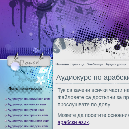
Начална страница
Учебници
Аудио уроци
Аудиокурс по арабски
Популярни курсове
Тук са качени всички части н
Файловете са достъпни за п
Аудиокурс по английски език
прослушвате по-долу.
Аудиокурс по немски език
Аудиокурс по руски език
Можете да посетите основния
Аудиокурс по френски език
Аудиокурс по испански език
арабски език
.
Аудиокурс по шведски език