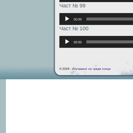
Част № 99
Аудиоплеер
00:00
Част № 100
Аудиоплеер
00:00
© 2026 -
Изучаване на чужди езици