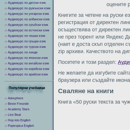
Аудиокурс по датски език
оцените 
Аудиокурс по румънски език
Аудиокурс по унгарски език
Книгите за четене на руски е
Аудиокурс по албански език
регистрация от директен лин
Аудиокурс по сръбски език
осъществява от директен лин
Аудиокурс по естонски език
Аудиокурс по чешки език
не през торент или Яндекс Д
Аудиокурс по гръцки език
(нает е доста скъп отделен 
Аудиокурс по турски език
zip архиви. Качеството на ди
Аудиокурс по хинди
Аудиокурс по японски език
Посетете и този раздел:
Ауди
Аудиокурс по китайски език
Аудиокурс по корейски език
Не желаете да изгубите сайт
Аудиокурс по арабски език
браузера или създайте икона
Популярни учебници
Сваляне на книги
Adosphere
Книга «50 руски текста за ч
Beste Freunde
Academy Stars
Live Beat
Hop into English
Poptropica English