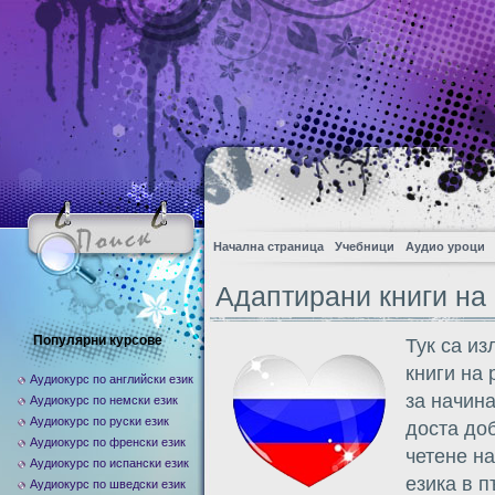
Начална страница
Учебници
Аудио уроци
Адаптирани книги на 
Популярни курсове
Тук са и
книги на 
Аудиокурс по английски език
за начина
Аудиокурс по немски език
Аудиокурс по руски език
доста доб
Аудиокурс по френски език
четене н
Аудиокурс по испански език
езика в п
Аудиокурс по шведски език