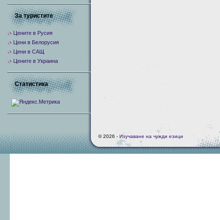
За туристите
Цените в Русия
Цени в Белорусия
Цени в САЩ
Цените в Украина
Статистика
© 2026 -
Изучаване на чужди езици