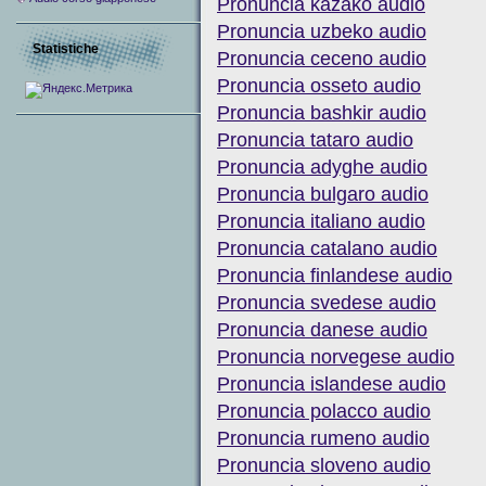
Pronuncia kazako audio
Pronuncia uzbeko audio
Statistiche
Pronuncia ceceno audio
Pronuncia osseto audio
Pronuncia bashkir audio
Pronuncia tataro audio
Pronuncia adyghe audio
Pronuncia bulgaro audio
Pronuncia italiano audio
Pronuncia catalano audio
Pronuncia finlandese audio
Pronuncia svedese audio
Pronuncia danese audio
Pronuncia norvegese audio
Pronuncia islandese audio
Pronuncia polacco audio
Pronuncia rumeno audio
Pronuncia sloveno audio