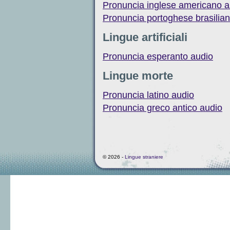
Pronuncia inglese americano a
Pronuncia portoghese brasilia
Lingue artificiali
Pronuncia esperanto audio
Lingue morte
Pronuncia latino audio
Pronuncia greco antico audio
© 2026 -
Lingue straniere