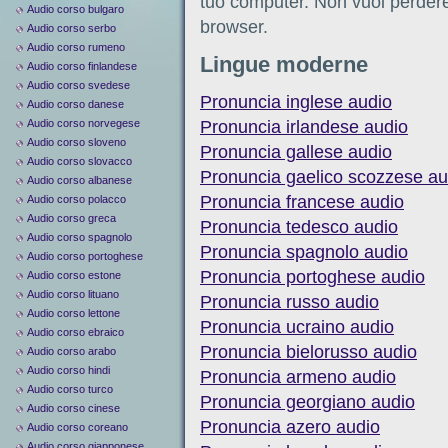
tuo computer. Non vuoi perdere i
Audio corso bulgaro
browser.
Audio corso serbo
Audio corso rumeno
Lingue moderne
Audio corso finlandese
Audio corso svedese
Pronuncia inglese audio
Audio corso danese
Pronuncia irlandese audio
Audio corso norvegese
Audio corso sloveno
Pronuncia gallese audio
Audio corso slovacco
Pronuncia gaelico scozzese au
Audio corso albanese
Pronuncia francese audio
Audio corso polacco
Audio corso greca
Pronuncia tedesco audio
Audio corso spagnolo
Pronuncia spagnolo audio
Audio corso portoghese
Pronuncia portoghese audio
Audio corso estone
Audio corso lituano
Pronuncia russo audio
Audio corso lettone
Pronuncia ucraino audio
Audio corso ebraico
Pronuncia bielorusso audio
Audio corso arabo
Audio corso hindi
Pronuncia armeno audio
Audio corso turco
Pronuncia georgiano audio
Audio corso cinese
Pronuncia azero audio
Audio corso coreano
Audio corso giapponese