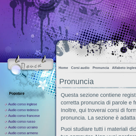
Home
Corsi audio
Pronuncia
Alfabeto ingle
Pronuncia
Popolare
Questa sezione contiene regist
corretta pronuncia di parole e f
Audio corso inglese
Inoltre, qui troverai corsi di fo
Audio corso tedesco
Audio corso francese
pronuncia. La sezione è adatta 
Audio corso russo
Audio corso ucraino
Puoi studiare tutti i materiali di
Audio corso armeno