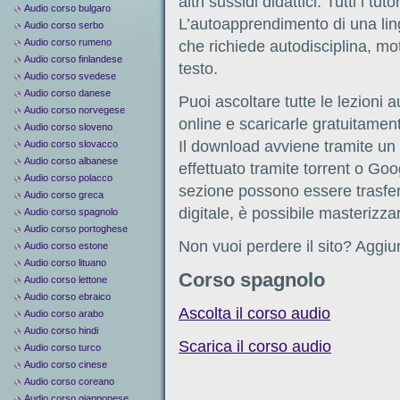
altri sussidi didattici. Tutti i t
Audio corso bulgaro
L’autoapprendimento di una li
Audio corso serbo
Audio corso rumeno
che richiede autodisciplina, mo
Audio corso finlandese
testo.
Audio corso svedese
Audio corso danese
Puoi ascoltare tutte le lezioni
Audio corso norvegese
online e scaricarle gratuitamen
Audio corso sloveno
Il download avviene tramite un l
Audio corso slovacco
Audio corso albanese
effettuato tramite torrent o Googl
Audio corso polacco
sezione possono essere trasferi
Audio corso greca
digitale, è possibile masterizza
Audio corso spagnolo
Audio corso portoghese
Non vuoi perdere il sito? Aggiun
Audio corso estone
Audio corso lituano
Corso spagnolo
Audio corso lettone
Audio corso ebraico
Ascolta il corso audio
Audio corso arabo
Audio corso hindi
Scarica il corso audio
Audio corso turco
Audio corso cinese
Audio corso coreano
Audio corso giapponese