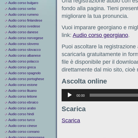
Una registrazione audio con ese
Audio corso bulgaro
fondo alla pagina. Tieni present
Audio corso serbo
Audio corso rumeno
migliorare la tua pronuncia.
Audio corso finlandese
Audio corso svedese
Vuoi imparare georgiano e migl
Audio corso danese
link:
Audio corso georgiano
.
Audio corso norvegese
Audio corso sloveno
Puoi ascoltare la registrazione
Audio corso slovacco
scaricarla gratuitamente in form
Audio corso albanese
file è disponibile per il downlo
Audio corso polacco
Audio corso greca
direttamente dal mio sito, cioè
Audio corso spagnolo
Audio corso portoghese
Ascolta online
Audio corso estone
Audio corso lituano
Аудиоплеер
00:00
Audio corso lettone
Audio corso ebraico
Scarica
Audio corso arabo
Audio corso hindi
Scarica
Audio corso turco
Audio corso cinese
Audio corso coreano
Audio corso giapponese