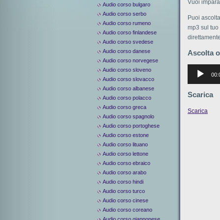
Vuoi imparar
Audio corso bulgaro
Audio corso serbo
Puoi ascolta
Audio corso rumeno
mp3 sul tuo 
Audio corso finlandese
direttamente
Audio corso svedese
Audio corso danese
Ascolta o
Audio corso norvegese
Аудиоплее
Audio corso sloveno
00:
Audio corso slovacco
Audio corso albanese
Scarica
Audio corso polacco
Audio corso greca
Scarica
Audio corso spagnolo
Audio corso portoghese
Audio corso estone
Audio corso lituano
Audio corso lettone
Audio corso ebraico
Audio corso arabo
Audio corso hindi
Audio corso turco
Audio corso cinese
Audio corso coreano
Audio corso giapponese