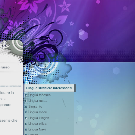
 russo
Lingue straniere interessanti
iorare la
Lingua tedesca
ese a
Lingua russa
imparare
Sanscrito
Lingua maori
Lingua klingon
resente che
Lingua elfica
Lingua Navi