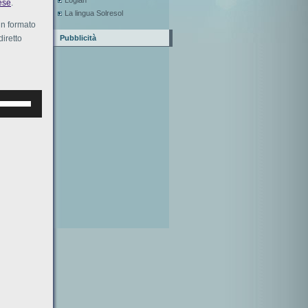
Loglan
ese
.
La lingua Solresol
in formato
diretto
Pubblicità
Используйте
клавиши
верх/
низ,
чтобы
увеличить
или
уменьшить
ромкость.