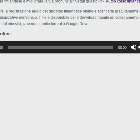
e finlandese e migliorare la tua pronuncia? Segui questo link:
Audio corso finland
re la registrazione audio del discorso finlandese online e scaricarla gratuitamente 
dispositivo elettronico. Il file è disponibile per il download tramite un collegamento 
 dal mio sito, cioè non tramite torrent o Google Drive.
nline
р
00
00:00
в
в
г