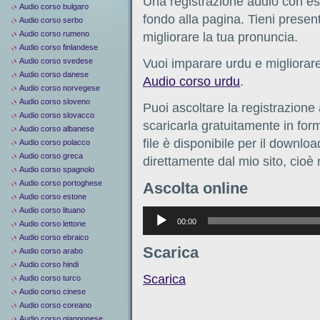
Una registrazione audio con ese
Audio corso bulgaro
fondo alla pagina. Tieni present
Audio corso serbo
Audio corso rumeno
migliorare la tua pronuncia.
Audio corso finlandese
Audio corso svedese
Vuoi imparare urdu e migliorare
Audio corso danese
Audio corso urdu
.
Audio corso norvegese
Audio corso sloveno
Puoi ascoltare la registrazione
Audio corso slovacco
scaricarla gratuitamente in form
Audio corso albanese
file è disponibile per il downlo
Audio corso polacco
Audio corso greca
direttamente dal mio sito, cioè
Audio corso spagnolo
Audio corso portoghese
Ascolta online
Audio corso estone
Audio corso lituano
Аудиоплеер
00:00
Audio corso lettone
Audio corso ebraico
Scarica
Audio corso arabo
Audio corso hindi
Scarica
Audio corso turco
Audio corso cinese
Audio corso coreano
Audio corso giapponese