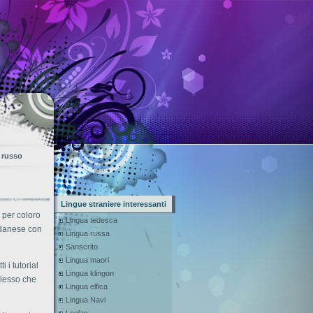
 russo
Lingue straniere interessanti
 per coloro
Lingua tedesca
 danese con
Lingua russa
Sanscrito
Lingua maori
i i tutorial
Lingua klingon
plesso che
Lingua elfica
Lingua Navi