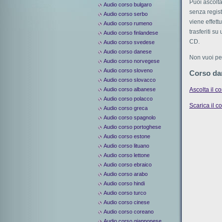
Puoi ascolta
Audio corso bulgaro
senza regist
Audio corso serbo
viene effett
Audio corso rumeno
trasferiti s
Audio corso finlandese
CD.
Audio corso svedese
Audio corso danese
Non vuoi per
Audio corso norvegese
Audio corso sloveno
Corso da
Audio corso slovacco
Ascolta il c
Audio corso albanese
Audio corso polacco
Scarica il c
Audio corso greca
Audio corso spagnolo
Audio corso portoghese
Audio corso estone
Audio corso lituano
Audio corso lettone
Audio corso ebraico
Audio corso arabo
Audio corso hindi
Audio corso turco
Audio corso cinese
Audio corso coreano
Audio corso giapponese