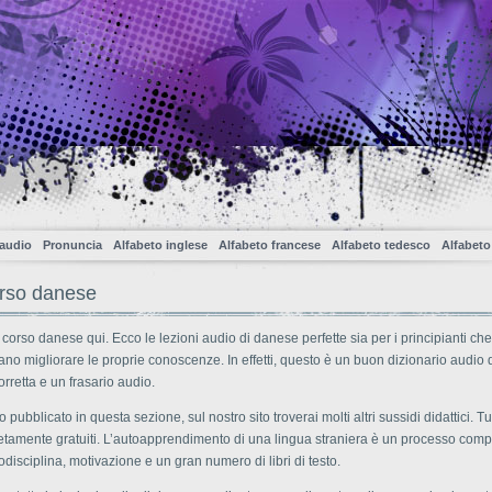
 audio
Pronuncia
Alfabeto inglese
Alfabeto francese
Alfabeto tedesco
Alfabeto
rso danese
corso danese qui. Ecco le lezioni audio di danese perfette sia per i principianti che
no migliorare le proprie conoscenze. In effetti, questo è un buon dizionario audio
rretta e un frasario audio.
o pubblicato in questa sezione, sul nostro sito troverai molti altri sussidi didattici. Tutt
tamente gratuiti. L’autoapprendimento di una lingua straniera è un processo com
odisciplina, motivazione e un gran numero di libri di testo.