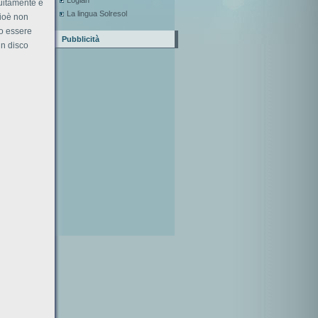
Loglan
tuitamente e
La lingua Solresol
cioè non
no essere
Pubblicità
un disco