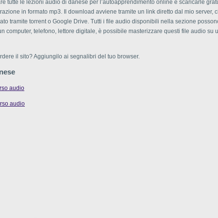
re tutte le lezioni audio di danese per l’autoapprendimento online e scaricarle gra
razione in formato mp3. Il download avviene tramite un link diretto dal mio server, 
uato tramite torrent o Google Drive. Tutti i file audio disponibili nella sezione posso
u un computer, telefono, lettore digitale, è possibile masterizzare questi file audio su 
dere il sito? Aggiungilo ai segnalibri del tuo browser.
nese
orso audio
orso audio