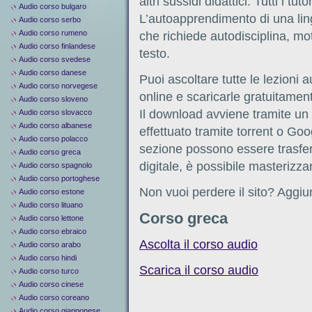
altri sussidi didattici. Tutti i t
Audio corso bulgaro
L’autoapprendimento di una li
Audio corso serbo
Audio corso rumeno
che richiede autodisciplina, mo
Audio corso finlandese
testo.
Audio corso svedese
Audio corso danese
Puoi ascoltare tutte le lezioni
Audio corso norvegese
online e scaricarle gratuitamen
Audio corso sloveno
Il download avviene tramite un l
Audio corso slovacco
Audio corso albanese
effettuato tramite torrent o Googl
Audio corso polacco
sezione possono essere trasferi
Audio corso greca
digitale, è possibile masterizza
Audio corso spagnolo
Audio corso portoghese
Non vuoi perdere il sito? Aggiun
Audio corso estone
Audio corso lituano
Corso greca
Audio corso lettone
Audio corso ebraico
Ascolta il corso audio
Audio corso arabo
Audio corso hindi
Scarica il corso audio
Audio corso turco
Audio corso cinese
Audio corso coreano
Audio corso giapponese