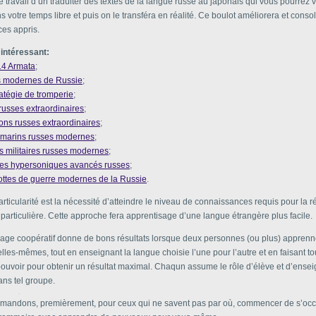
le travail d’un traduiter des textes de la langue russe au japonais qui vous pourrez 
 votre temps libre et puis on le transféra en réalité. Ce boulot améliorera et consol
es appris.
 intéressant:
14 Armata
;
 modernes de Russie
;
ratégie de tromperie
;
 russes extraordinaires
;
ons russes extraordinaires
;
marins russes modernes
;
s militaires russes modernes
;
les hypersoniques avancés russes
;
lottes de guerre modernes de la Russie
.
rticularité est la nécessité d’atteindre le niveau de connaissances requis pour la r
particulière. Cette approche fera apprentisage d’une langue étrangère plus facile.
sage coopératif donne de bons résultats lorsque deux personnes (ou plus) appren
lles-mêmes, tout en enseignant la langue choisie l’une pour l’autre et en faisant to
pouvoir pour obtenir un résultat maximal. Chaqun assume le rôle d’élève et d’ense
dans tel groupe.
andons, premièrement, pour ceux qui ne savent pas par où, commencer de s’occ