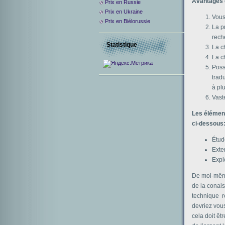
Avantages 
Prix ​​en Russie
Prix en Ukraine
Vous
Prix en Biélorussie
La p
rech
Statistique
La c
La c
Possi
trad
à pl
Vast
Les élémen
ci-dessous
Étud
Exte
Explo
De moi-même
de la conai
technique r
devriez vous
cela doit êt