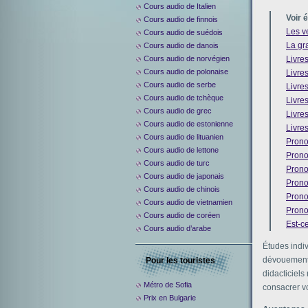
Cours audio de Italien
Voir 
Cours audio de finnois
Les v
Cours audio de suédois
La gr
Cours audio de danois
Cours audio de norvégien
Livres
Cours audio de polonaise
Livres
Cours audio de serbe
Livre
Cours audio de tchèque
Livres
Cours audio de grec
Livre
Cours audio de estonienne
Livres
Cours audio de lituanien
Prono
Cours audio de lettone
Prono
Cours audio de turc
Prono
Cours audio de japonais
Prono
Cours audio de chinois
Prono
Cours audio de vietnamien
Prono
Cours audio de coréen
Est-c
Cours audio d’arabe
Études indiv
dévouement, 
Pour les touristes
didacticiel
Métro de Sofia
consacrer vo
Prix en Bulgarie