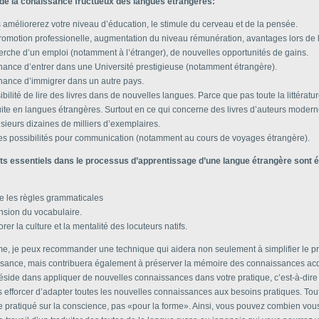
de la conaissance fructueux des langues étrangères:
 améliorerez votre niveau d’éducation, le stimule du cerveau et de la pensée.
romotion professionelle, augmentation du niveau rémunération, avantages lors de 
erche d’un emploi (notamment à l’étranger), de nouvelles opportunités de gains.
hance d’entrer dans une Université prestigieuse (notamment étrangère).
hance d’immigrer dans un autre pays.
bilité de lire des livres dans de nouvelles langues. Parce que pas toute la littératur
uite en langues étrangères. Surtout en ce qui concerne des livres d’auteurs modern
usieurs dizaines de milliers d’exemplaires.
es possibilités pour communication (notamment au cours de voyages étrangère).
ts essentiels dans le processus d’apprentissage d’une langue étrangère sont
:
e les règles grammaticales
nsion du vocabulaire.
rer la culture et la mentalité des locuteurs natifs.
, je peux recommander une technique qui aidera non seulement à simplifier le p
ssance, mais contribuera également à préserver la mémoire des connaissances ac
éside dans appliquer de nouvelles connaissances dans votre pratique, c’est-à-dir
 efforcer d’adapter toutes les nouvelles connaissances aux besoins pratiques. Toute
re pratiqué sur la conscience, pas «pour la forme». Ainsi, vous pouvez combien vou