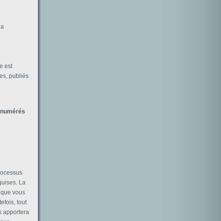
la
e est
es, publiés
 énumérés
rocessus
quises. La
e que vous
fois, tout
s apportera