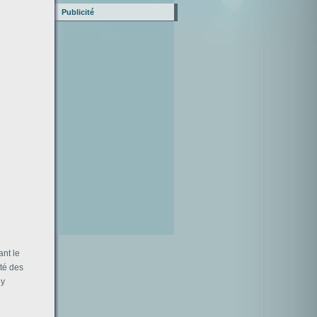
Publicité
ant le
ité des
’y