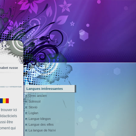
habet russe
Langues intéressantes
Grec ancien
Solresol
Slovio
trouver ici
Loglan
idacticiels
Langue klingon
ussi être
Langue des elfes
moment qui
La langue de Na’vi