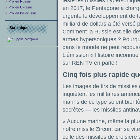
testé les missiles hypersonique
Prix ​​en Russie
en 2017, le Pentagone a charg
Prix en Ukraine
Prix en Biélorussie
urgente le développement de te
milliard de dollars a été versé 
Statistique
Comment la Russie est-elle de
armes hypersoniques ? Pourqu
dans le monde ne peut repousse
L’émission « Histoire inconnue
sur REN TV en parle !
Cinq fois plus rapide qu
Les images de tirs de missiles
inquiètent les militaires améri
marins de ce type soient bien
secrètes — les missiles antinav
« Aucune marine, même la plus
notre missile Zircon, car sa vi
celle des missiles de croisièr