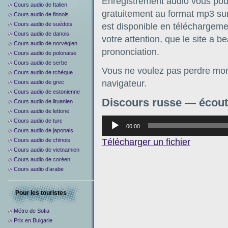
Enregistrement audio vous pouv
Cours audio de Italien
gratuitement au format mp3 sur 
Cours audio de finnois
Cours audio de suédois
est disponible en téléchargement
Cours audio de danois
votre attention, que le site a b
Cours audio de norvégien
prononciation.
Cours audio de polonaise
Cours audio de serbe
Vous ne voulez pas perdre mon 
Cours audio de tchèque
navigateur.
Cours audio de grec
Cours audio de estonienne
Discours russe — écout
Cours audio de lituanien
Cours audio de lettone
Аудиоплеер
Cours audio de turc
00:00
Cours audio de japonais
Télécharger un fichier
Cours audio de chinois
Cours audio de vietnamien
Cours audio de coréen
Cours audio d’arabe
Pour les touristes
Métro de Sofia
Prix en Bulgarie