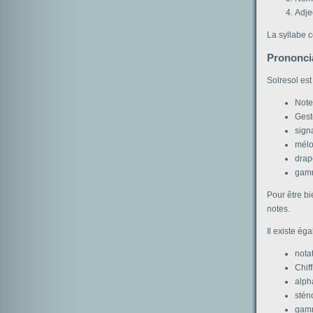
Adje
La syllabe 
Prononci
Solresol est
Note
Gest
sign
mélo
drap
gamm
Pour être bi
notes.
Il existe ég
nota
Chif
alpha
stén
gamm