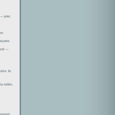
 — jeter.
re.
dustrie.
 srdr —
tres. Ils
 la météo.
ivement.