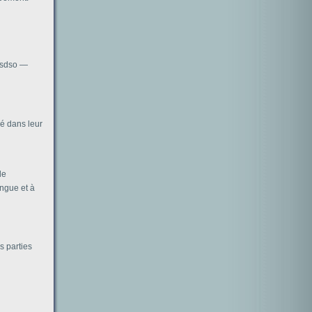
 ssdso —
ué dans leur
le
ongue et à
s parties