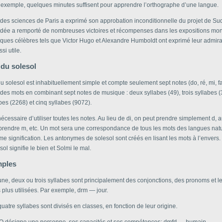
r exemple, quelques minutes suffisent pour apprendre l’orthographe d’une langue.
des sciences de Paris a exprimé son approbation inconditionnelle du projet de Su
e idée a remporté de nombreuses victoires et récompenses dans les expositions mon
fiques célèbres tels que Victor Hugo et Alexandre Humboldt ont exprimé leur admira
si utile.
du solesol
u solesol est inhabituellement simple et compte seulement sept notes (do, ré, mi, fa, 
des mots en combinant sept notes de musique : deux syllabes (49), trois syllabes (
bes (2268) et cinq syllabes (9072).
 nécessaire d’utiliser toutes les notes. Au lieu de di, on peut prendre simplement d, a
 prendre m, etc. Un mot sera une correspondance de tous les mots des langues natu
e signification. Les antonymes de solesol sont créés en lisant les mots à l’envers.
ol signifie le bien et Solmi le mal.
mples
ne, deux ou trois syllabes sont principalement des conjonctions, des pronoms et le
s plus utilisées. Par exemple, drm — jour.
uatre syllabes sont divisés en classes, en fonction de leur origine.
O désigne une personne, ses capacités et ses compétences: dmfd — humain.