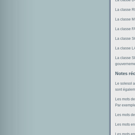
La classe RE
La classe MI
La classe FA
La classe SO
La classe LA
La classe SI
gouverneme
Notes ré
Le solesol a
sont égalem
Les mots de 
Par exemple,
Les mots de 
Les mots en 
Les mots en