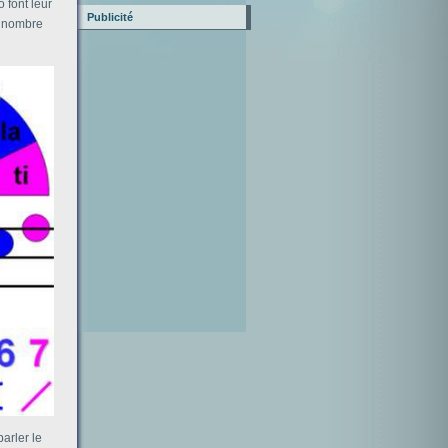
 font leur
Publicité
le nombre
arler le