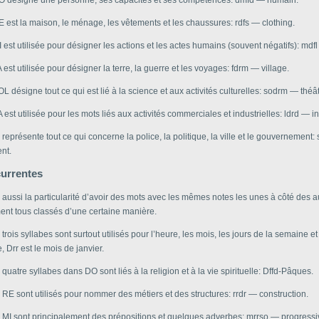
 est la maison, le ménage, les vêtements et les chaussures: rdfs — clothing.
 est utilisée pour désigner les actions et les actes humains (souvent négatifs): mdfl
 est utilisée pour désigner la terre, la guerre et les voyages: fdrm — village.
L désigne tout ce qui est lié à la science et aux activités culturelles: sodrm — théât
 est utilisée pour les mots liés aux activités commerciales et industrielles: ldrd — in
 représente tout ce qui concerne la police, la politique, la ville et le gouvernement:
nt.
currentes
 aussi la particularité d’avoir des mots avec les mêmes notes les unes à côté des au
ent tous classés d’une certaine manière.
trois syllabes sont surtout utilisés pour l’heure, les mois, les jours de la semaine et
 Drr est le mois de janvier.
quatre syllabes dans DO sont liés à la religion et à la vie spirituelle: Dffd-Pâques.
RE sont utilisés pour nommer des métiers et des structures: rrdr — construction.
 MI sont principalement des prépositions et quelques adverbes: mrrso — progress