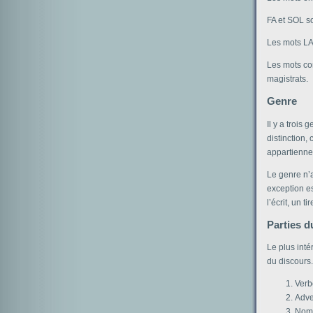
FA et SOL so
Les mots LA 
Les mots com
magistrats.
Genre
Il y a trois
distinction,
appartienne
Le genre n’
exception es
l’écrit, un t
Parties d
Le plus inté
du discours.
Verb
Adve
Nom 