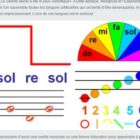
 Le 19ème siècle a été le plus «prolifique». A cette époque, Wolapück et l’Espéranto
Si l’on rassemble toutes les langues artificielles qui ont tenté d’être développées, 
sez impressionnant. L’une de ces langues est le solresol.
 nécessaire d’avoir une oreille musicale ou une bonne éducation pour apprendre à p