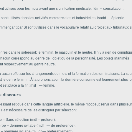
nt utilisés pour les mots ayant une signification médicale: ffdm – consultation.
sont utilisés dans les activités commerciales et industrielles: lsodd — épicerie.
mençant par SI sont utilisés dans le vocabulaire relatif au droit et aux tribunaux:
 genres dans le soleresol: le féminin, le masculin et le neutre. Il n’y a rien de compliq
 chacun correspond au genre de l’objet ou de la personnalité. Les objets inanimés
nt respectivement au genre neutre.
a aucun effet sur les changements de mots et la formation des terminaisons. La seu
t le genre féminin. À la prononciation, la dernière consonne est légèrement plus l
iret est placé à la fin: msf¯ — femme.
u discours
ressant est que dans cette langue artificielle, le même mot peut servir dans plusieur
 Il est nécessaire de les distinguer par sélection:
e – Sans sélection (mdf – préférer).
rbe – dernière syllabe (mdf¯ — de préférence).
– première syllabe (m¯ df — préférablement).