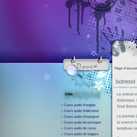
Page d’accuei
Solresol
Utile
Le solesol e
diatonique. 
Cours audio d’anglais
Sisal Boles
Cours audio d’allemand
Le premier à
Cours audio d’espagnol
la science 
Cours audio de portugais
Cours audio de russe
tentatives s
Cours audio de bulgare