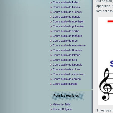
Sur ce plan,
Cours audio de Italien
apparition. 
Cours audio de finnois
total est as
Cours audio de suédois
Cours audio de danois
Cours audio de norvégien
Cours audio de polonaise
Cours audio de serbe
Cours audio de tchèque
Cours audio de grec
Cours audio de estonienne
Cours audio de lituanien
Cours audio de lettone
Cours audio de turc
Cours audio de japonais
Cours audio de chinois
Cours audio de vietnamien
Cours audio de coréen
Cours audio d’arabe
Pour les touristes
Métro de Sofia
Prix en Bulgarie
Il n’est pas