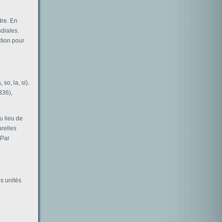
dre. En
diales.
tion pour
so, la, si).
336),
u lieu de
relles
 Par
s unités