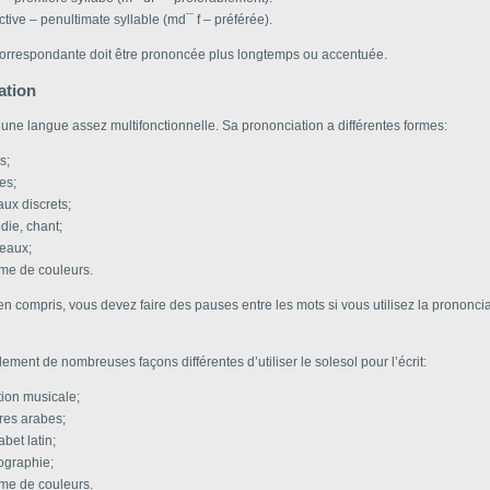
ctive – penultimate syllable (md¯ f – préférée).
correspondante doit être prononcée plus longtemps ou accentuée.
ation
 une langue assez multifonctionnelle. Sa prononciation a différentes formes:
s;
es;
aux discrets;
die, chant;
eaux;
e de couleurs.
en compris, vous devez faire des pauses entre les mots si vous utilisez la prononci
alement de nombreuses façons différentes d’utiliser le solesol pour l’écrit:
tion musicale;
fres arabes;
bet latin;
ographie;
e de couleurs.