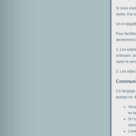
Si vous vou
verbe. Par 
Un d négati
Pour facilit
deviennent p
1. Les expr
ordinaire. a
saisir le sen
2. Les adjec
Communica
Ce langage 
quelqu’un. I
Vous
en l
Si l
mess
Lors