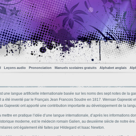
l
Leçons audio
Prononciation
Manuels scolaires gratuits
Alphabet anglais
Alp
st une langue artificielle internationale basée sur les noms des sept notes de la 
Il a été inventé par le Français Jean Francois Soudre en 1817. Wensan Gajewski et 
las Gajewski ont apporté une contribution importante au développement de la lang
 mettre en pratique l’idée d’une langue internationale, d’après les informations do
historique moderne, est le médecin romain Galien, au deuxième siècle de notre ère
imilaires ont également été faites par Hildegard et Isaac Newton.