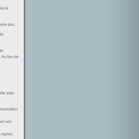
ès le
aime pas.
ils
ge
. Au lieu de
rète avec
mmunication
ouer son
s signes