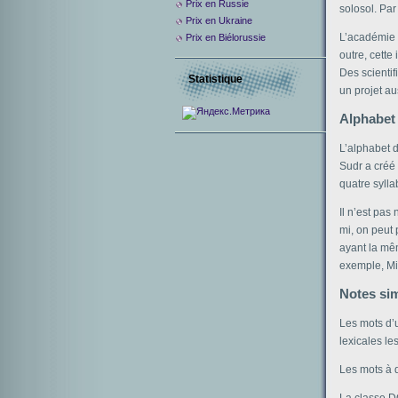
Prix ​​en Russie
solosol. Pa
Prix en Ukraine
L’académie 
Prix en Biélorussie
outre, cett
Des scienti
Statistique
un projet aus
Alphabet 
L’alphabet d
Sudr a créé 
quatre sylla
Il n’est pas
mi, on peut
ayant la mêm
exemple, Mis
Notes si
Les mots d’u
lexicales le
Les mots à q
La classe D