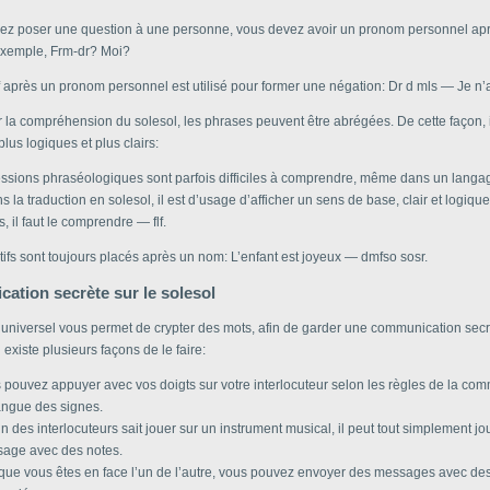
lez poser une question à une personne, vous devez avoir un pronom personnel apr
exemple, Frm-dr? Moi?
f après un pronom personnel est utilisé pour former une négation: Dr d mls — Je n’
er la compréhension du solesol, les phrases peuvent être abrégées. De cette façon, 
lus logiques et plus clairs:
essions phraséologiques sont parfois difficiles à comprendre, même dans un langa
ns la traduction en solesol, il est d’usage d’afficher un sens de base, clair et logique
s, il faut le comprendre — flf.
tifs sont toujours placés après un nom: L’enfant est joyeux — dmfso sosr.
tion secrète sur le solesol
universel vous permet de crypter des mots, afin de garder une communication sec
l existe plusieurs façons de le faire:
 pouvez appuyer avec vos doigts sur votre interlocuteur selon les règles de la co
angue des signes.
’un des interlocuteurs sait jouer sur un instrument musical, il peut tout simplement j
age avec des notes.
que vous êtes en face l’un de l’autre, vous pouvez envoyer des messages avec de