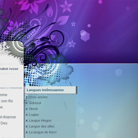
habet russe
Langues intéressantes
gamme
Grec ancien
son fils
Solresol
ue.
Slovio
Loglan
nt dispose
Langue klingon
. Des
Langue des elfes
La langue de Na’vi