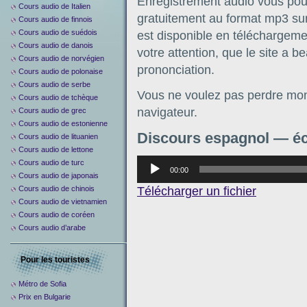
Enregistrement audio vous pouv
Cours audio de Italien
gratuitement au format mp3 sur 
Cours audio de finnois
Cours audio de suédois
est disponible en téléchargement
Cours audio de danois
votre attention, que le site a b
Cours audio de norvégien
prononciation.
Cours audio de polonaise
Cours audio de serbe
Vous ne voulez pas perdre mon 
Cours audio de tchèque
navigateur.
Cours audio de grec
Cours audio de estonienne
Discours espagnol — éc
Cours audio de lituanien
Cours audio de lettone
Аудиоплеер
Cours audio de turc
00:00
Cours audio de japonais
Télécharger un fichier
Cours audio de chinois
Cours audio de vietnamien
Cours audio de coréen
Cours audio d’arabe
Pour les touristes
Métro de Sofia
Prix en Bulgarie