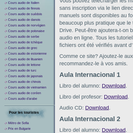
Vous pouvez télécharger les ma
Cours audio de Italien
sans inscription via le lien dir
Cours audio de finnois
Cours audio de suédois
manuels sont disponibles au fo
Cours audio de danois
beaucoup plus pratique que le 
Cours audio de norvégien
Drive. Peut-être ajoutera-t-on b
Cours audio de polonaise
Cours audio de serbe
audio en ligne. Tous les tutorie
Cours audio de tchèque
fichiers ont été vérifiés avant d
Cours audio de grec
Cours audio de estonienne
Comme ce site? Ajoutez-le aux 
Cours audio de lituanien
recommandez-le à vos amis.
Cours audio de lettone
Cours audio de turc
Aula Internacional 1
Cours audio de japonais
Cours audio de chinois
Libro del alumno:
Download
.
Cours audio de vietnamien
Cours audio de coréen
Libro del profesor:
Download
.
Cours audio d’arabe
Audio CD:
Download
.
Pour les touristes
Aula Internacional 2
Métro de Sofia
Prix en Bulgarie
Libro del alumno:
Download
.