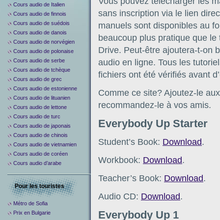
Vous pouvez télécharger les m
Cours audio de Italien
sans inscription via le lien dir
Cours audio de finnois
Cours audio de suédois
manuels sont disponibles au fo
Cours audio de danois
beaucoup plus pratique que le 
Cours audio de norvégien
Drive. Peut-être ajoutera-t-on b
Cours audio de polonaise
Cours audio de serbe
audio en ligne. Tous les tutorie
Cours audio de tchèque
fichiers ont été vérifiés avant d
Cours audio de grec
Cours audio de estonienne
Comme ce site? Ajoutez-le aux 
Cours audio de lituanien
recommandez-le à vos amis.
Cours audio de lettone
Cours audio de turc
Everybody Up Starter
Cours audio de japonais
Cours audio de chinois
Student’s Book:
Download
.
Cours audio de vietnamien
Cours audio de coréen
Workbook:
Download
.
Cours audio d’arabe
Teacher’s Book:
Download
.
Pour les touristes
Audio CD:
Download
.
Métro de Sofia
Everybody Up 1
Prix en Bulgarie