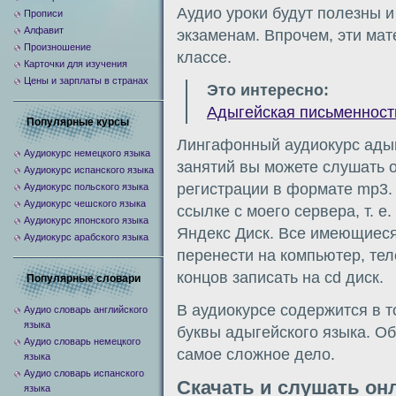
Аудио уроки будут полезны и
Прописи
Алфавит
экзаменам. Впрочем, эти мат
Произношение
классе.
Карточки для изучения
Цены и зарплаты в странах
Это интересно:
Адыгейская письменност
Популярные курсы
Лингафонный аудиокурс адыг
Аудиокурс немецкого языка
занятий вы можете слушать о
Аудиокурс испанского языка
регистрации в формате mp3.
Аудиокурс польского языка
Аудиокурс чешского языка
ссылке с моего сервера, т. е
Аудиокурс японского языка
Яндекс Диск. Все имеющиес
Аудиокурс арабского языка
перенести на компьютер, те
концов записать на cd диск.
Популярные словари
В аудиокурсе содержится в 
Аудио словарь английского
языка
буквы адыгейского языка. О
Аудио словарь немецкого
самое сложное дело.
языка
Аудио словарь испанского
Скачать и слушать он
языка