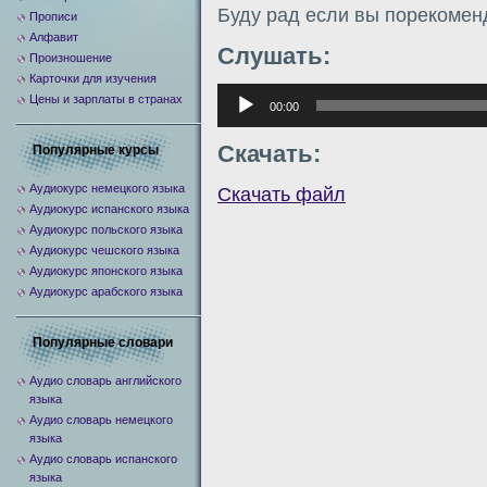
Буду рад если вы порекомен
Прописи
Алфавит
Слушать:
Произношение
Карточки для изучения
Аудиоплеер
Цены и зарплаты в странах
00:00
Скачать:
Популярные курсы
Аудиокурс немецкого языка
Скачать файл
Аудиокурс испанского языка
Аудиокурс польского языка
Аудиокурс чешского языка
Аудиокурс японского языка
Аудиокурс арабского языка
Популярные словари
Аудио словарь английского
языка
Аудио словарь немецкого
языка
Аудио словарь испанского
языка