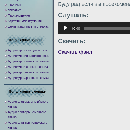
Буду рад если вы порекомен
Прописи
Алфавит
Слушать:
Произношение
Карточки для изучения
Аудиоплеер
Цены и зарплаты в странах
00:00
Скачать:
Популярные курсы
Аудиокурс немецкого языка
Скачать файл
Аудиокурс испанского языка
Аудиокурс польского языка
Аудиокурс чешского языка
Аудиокурс японского языка
Аудиокурс арабского языка
Популярные словари
Аудио словарь английского
языка
Аудио словарь немецкого
языка
Аудио словарь испанского
языка