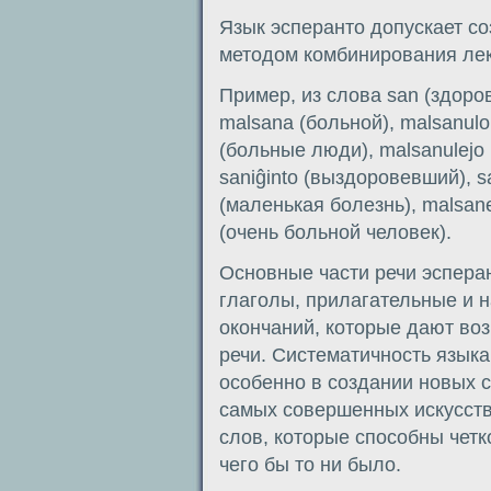
Язык эсперанто допускает с
методом комбинирования лек
Пример, из слова san (здоро
malsana (больной), malsanulo
(больные люди), malsanulejo (
saniĝinto (выздоровевший), s
(маленькая болезнь), malsan
(очень больной человек).
Основные части речи эсперан
глаголы, прилагательные и 
окончаний, которые дают воз
речи. Систематичность языка 
особенно в создании новых с
самых совершенных искусст
слов, которые способны четк
чего бы то ни было.