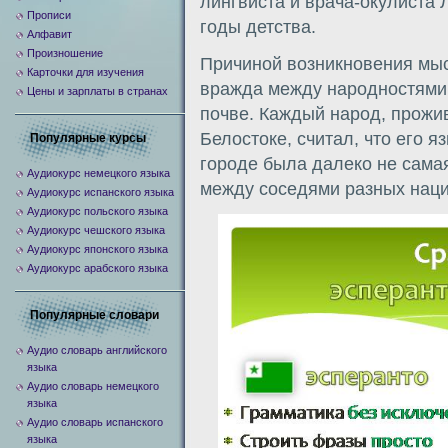
лингвиста и врача-окулиста
Прописи
годы детства.
Алфавит
Произношение
Причиной возникновения мы
Карточки для изучения
вражда между народностями
Цены и зарплаты в странах
почве. Каждый народ, прож
Белостоке, считал, что его 
Популярные курсы
городе была далеко не сама
Аудиокурс немецкого языка
между соседями разных наци
Аудиокурс испанского языка
Аудиокурс польского языка
Аудиокурс чешского языка
Аудиокурс японского языка
Аудиокурс арабского языка
Популярные словари
Аудио словарь английского
языка
Аудио словарь немецкого
языка
Аудио словарь испанского
языка