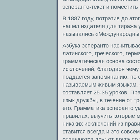
эсперанто-текст и поместить
В 1887 году, потратив до это
нашел издателя для тиража у
назывались «Международный
Азбука эсперанто насчитывае
латинского, греческого, герм
грамматическая основа состо
исключений, благодаря чему 
поддается запоминанию, по 
называемым живым языкам. 
составляет 25-35 уроков. Пр
язык дружбы, в течение от т
его. Грамматика эсперанто у
правилах, выучить которые м
никаких исключений из прав
ставится всегда и это совсем
отличаются друг от друга по