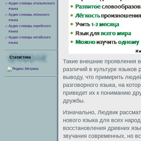
Аудио словарь итальянского
языка
Аудио словарь японского
языка
Аудио словарь корейского
языка
Аудио словарь китайского
языка
Статистика
Такие внешние проявления 
различий в культуре языков 
выводу, что примирить люде
разговорного языка, на кото
приведет их к пониманию др
дружбы.
Изначально, Людвик рассмат
нового языка для всех наро
восстановления древних язы
звучания современных, но вс