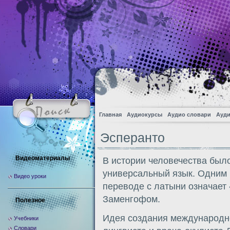
Главная
Аудиокурсы
Аудио словари
Ауди
Эсперанто
Видеоматериалы
В истории человечества был
универсальный язык. Одним и
Видео уроки
переводе с латыни означае
Заменгофом.
Полезное
Идея создания международно
Учебники
Словари