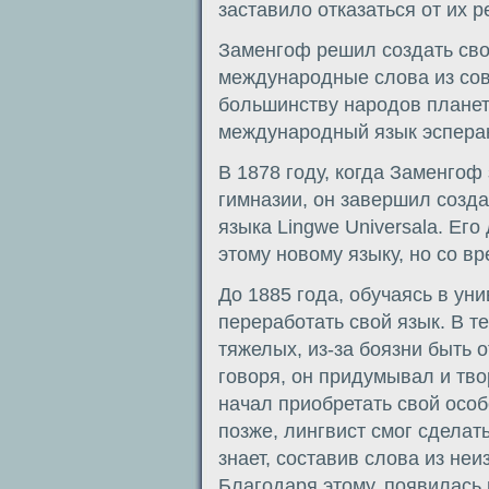
заставило отказаться от их 
Заменгоф решил создать свой
международные слова из сов
большинству народов планет
международный язык эспера
В 1878 году, когда Заменгоф
гимназии, он завершил созда
языка Lingwe Universala. Ег
этому новому языку, но со в
До 1885 года, обучаясь в ун
переработать свой язык. В т
тяжелых, из-за боязни быть 
говоря, он придумывал и тво
начал приобретать свой особ
позже, лингвист смог сделать
знает, составив слова из н
Благодаря этому, появилась