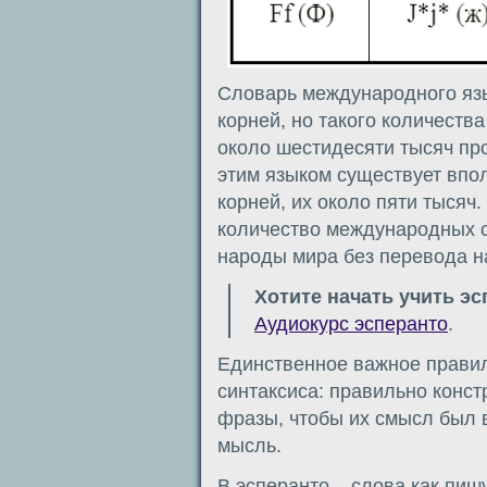
Словарь международного язы
корней, но такого количеств
около шестидесяти тысяч пр
этим языком существует впо
корней, их около пяти тысяч
количество международных с
народы мира без перевода н
Хотите начать учить э
Аудиокурс эсперанто
.
Единственное важное правил
синтаксиса: правильно конс
фразы, чтобы их смысл был 
мысль.
В эсперанто – слова как пишу