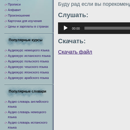
Буду рад если вы порекомен
Прописи
Алфавит
Слушать:
Произношение
Карточки для изучения
Аудиоплеер
Цены и зарплаты в странах
00:00
Скачать:
Популярные курсы
Аудиокурс немецкого языка
Скачать файл
Аудиокурс испанского языка
Аудиокурс польского языка
Аудиокурс чешского языка
Аудиокурс японского языка
Аудиокурс арабского языка
Популярные словари
Аудио словарь английского
языка
Аудио словарь немецкого
языка
Аудио словарь испанского
языка