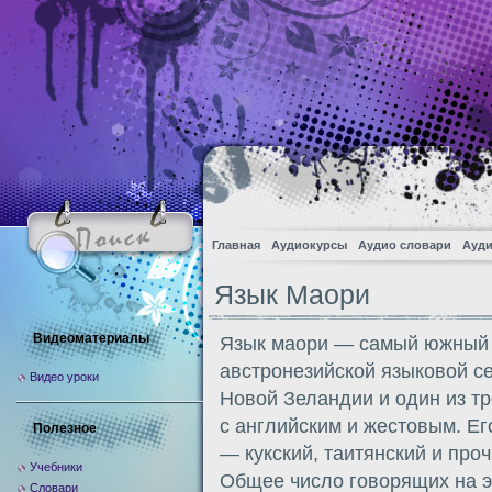
Главная
Аудиокурсы
Аудио словари
Ауди
Язык Маори
Видеоматериалы
Язык маори — самый южный 
австронезийской языковой с
Видео уроки
Новой Зеландии и один из тр
с английским и жестовым. Е
Полезное
— кукский, таитянский и про
Учебники
Общее число говорящих на э
Словари