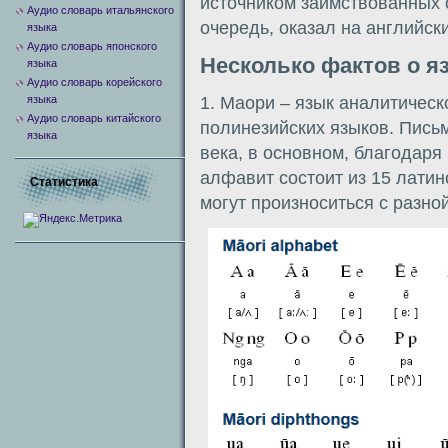
источником заимствованных с
Аудио словарь итальянского
очередь, оказал на английск
языка
Аудио словарь японского
Несколько фактов о я
языка
Аудио словарь корейского
1. Маори – язык аналитическо
языка
Аудио словарь китайского
полинезийских языков. Пись
языка
века, в основном, благодар
алфавит состоит из 15 латинс
Статистика
могут произноситься с разной