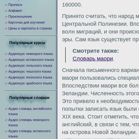
160000.
Прописи
Алфавит
Принято считать, что народ
Произношение
Карточки для изучения
Центральной Полинезии. Впо
Цены и зарплаты в странах
волн миграций, и они происх
эры. Сам язык существует п
Популярные курсы
Смотрите также:
Аудиокурс немецкого языка
Словарь маори
.
Аудиокурс испанского языка
Аудиокурс польского языка
Сначала письменного вариан
Аудиокурс чешского языка
маори пользовались специал
Аудиокурс японского языка
Аудиокурс арабского языка
Впоследствии маори все бол
Зеландии. Численность этог
Популярные словари
Это привело к необходимост
попытки записать язык были
Аудио словарь английского
языка
XIX века. Стоит отметить, ч
Аудио словарь немецкого
английский, в связи с тем, ч
языка
Аудио словарь испанского
на острова Новой Зеландии.
языка