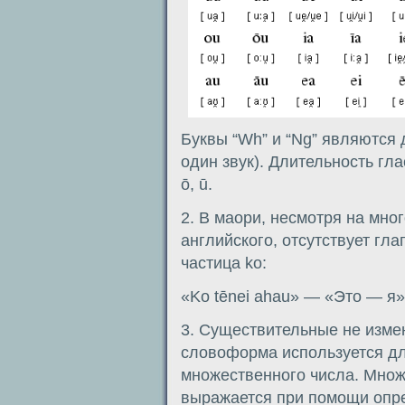
Буквы “Wh” и “Ng” являются
один звук). Длительность гла
ō, ū.
2. В маори, несмотря на мно
английского, отсутствует гла
частица ko:
«Ko tēnei ahau» — «Это — я»
3. Существительные не измен
словоформа используется дл
множественного числа. Мно
выражается при помощи опр