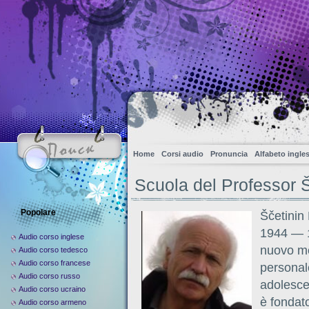
Home
Corsi audio
Pronuncia
Alfabeto ingle
Scuola del Professor Š
Popolare
Ščetinin 
1944 — 1
Audio corso inglese
nuovo me
Audio corso tedesco
Audio corso francese
personale
Audio corso russo
adolesce
Audio corso ucraino
è fondato
Audio corso armeno