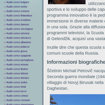
Audio corso bulgaro
utilizzan
Audio corso serbo
sportiva e lo sviluppo delle cap
Audio corso rumeno
programma innovativo è la ped
Audio corso finlandese
Audio corso svedese
immersione in diverse materie e
Audio corso danese
in una sola. Grazie alla diffusi
Audio corso norvegese
programmi televisivi, la Scuola d
Audio corso sloveno
Audio corso slovacco
di Gelendžik, acquisì una vasta
Audio corso albanese
Inutile dire che questa scuola s
Audio corso polacco
Audio corso greca
comuni scuole della Russia.
Audio corso spagnolo
Audio corso portoghese
Informazioni biografiche
Audio corso estone
Audio corso lituano
Ščetinin Michail Petrovič nacqu
Audio corso lettone
Seconda guerra mondiale (1944)
Audio corso ebraico
villaggio di Novyj Birusak nella
Audio corso arabo
Audio corso hindi
Daghestan.
Audio corso turco
Audio corso cinese
Audio corso coreano
Audio corso giapponese