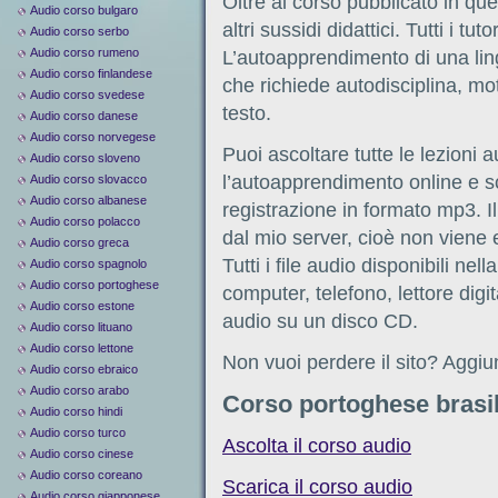
Oltre al corso pubblicato in que
Audio corso bulgaro
altri sussidi didattici. Tutti i t
Audio corso serbo
Audio corso rumeno
L’autoapprendimento di una li
Audio corso finlandese
che richiede autodisciplina, mo
Audio corso svedese
testo.
Audio corso danese
Audio corso norvegese
Puoi ascoltare tutte le lezioni 
Audio corso sloveno
l’autoapprendimento online e s
Audio corso slovacco
Audio corso albanese
registrazione in formato mp3. I
Audio corso polacco
dal mio server, cioè non viene e
Audio corso greca
Tutti i file audio disponibili ne
Audio corso spagnolo
Audio corso portoghese
computer, telefono, lettore digit
Audio corso estone
audio su un disco CD.
Audio corso lituano
Audio corso lettone
Non vuoi perdere il sito? Aggiun
Audio corso ebraico
Audio corso arabo
Corso portoghese brasi
Audio corso hindi
Audio corso turco
Ascolta il corso audio
Audio corso cinese
Audio corso coreano
Scarica il corso audio
Audio corso giapponese