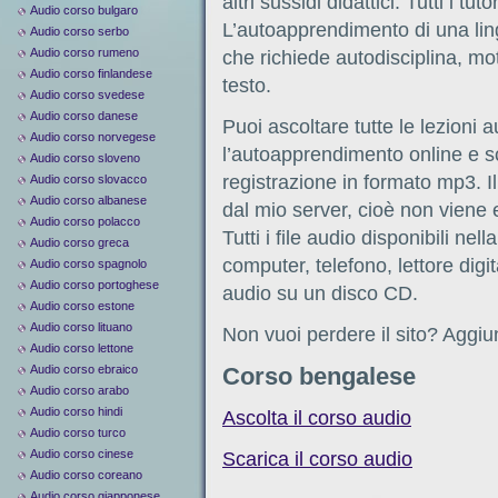
altri sussidi didattici. Tutti i t
Audio corso bulgaro
L’autoapprendimento di una li
Audio corso serbo
Audio corso rumeno
che richiede autodisciplina, mo
Audio corso finlandese
testo.
Audio corso svedese
Audio corso danese
Puoi ascoltare tutte le lezioni 
Audio corso norvegese
l’autoapprendimento online e s
Audio corso sloveno
registrazione in formato mp3. I
Audio corso slovacco
Audio corso albanese
dal mio server, cioè non viene e
Audio corso polacco
Tutti i file audio disponibili ne
Audio corso greca
computer, telefono, lettore digit
Audio corso spagnolo
Audio corso portoghese
audio su un disco CD.
Audio corso estone
Audio corso lituano
Non vuoi perdere il sito? Aggiun
Audio corso lettone
Audio corso ebraico
Corso bengalese
Audio corso arabo
Audio corso hindi
Ascolta il corso audio
Audio corso turco
Audio corso cinese
Scarica il corso audio
Audio corso coreano
Audio corso giapponese