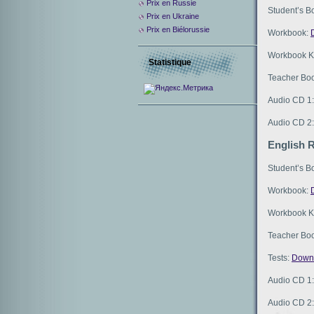
Prix ​​en Russie
Student’s B
Prix en Ukraine
Prix en Biélorussie
Workbook:
Workbook K
Statistique
Teacher Bo
Audio CD 1
Audio CD 2
English R
Student’s B
Workbook:
Workbook K
Teacher Bo
Tests:
Down
Audio CD 1
Audio CD 2