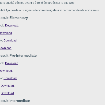
hiers ont été vérifiés avant d’être téléchargés sur le site web.
te? Ajoutez-le aux signets de votre navigateur et recommandez-le à vos amis.
Result Elementary
ook:
Download
.
Download
.
ok:
Download
.
ownload
.
esult Pre-Intermediate
ook:
Download
.
Download
.
ok:
Download
.
:
Download
.
:
Download
.
esult Intermediate