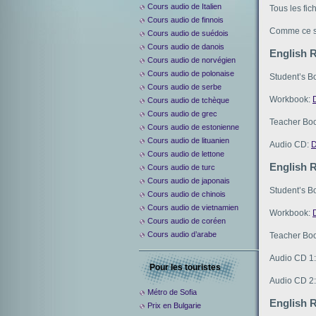
Cours audio de Italien
Tous les fic
Cours audio de finnois
Comme ce si
Cours audio de suédois
Cours audio de danois
English 
Cours audio de norvégien
Cours audio de polonaise
Student’s B
Cours audio de serbe
Workbook:
Cours audio de tchèque
Cours audio de grec
Teacher Bo
Cours audio de estonienne
Cours audio de lituanien
Audio CD:
D
Cours audio de lettone
English R
Cours audio de turc
Cours audio de japonais
Student’s B
Cours audio de chinois
Cours audio de vietnamien
Workbook:
Cours audio de coréen
Cours audio d’arabe
Teacher Bo
Audio CD 1
Pour les touristes
Audio CD 2
Métro de Sofia
English R
Prix en Bulgarie