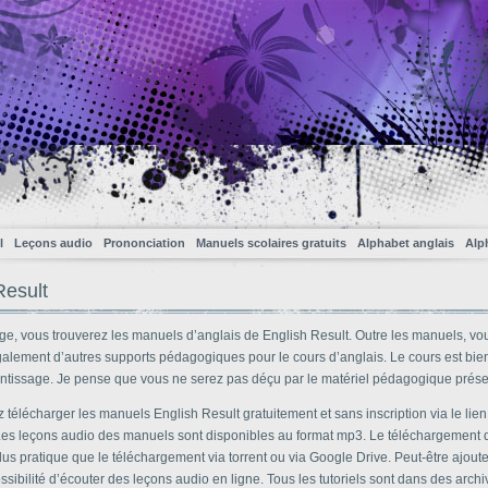
l
Leçons audio
Prononciation
Manuels scolaires gratuits
Alphabet anglais
Alp
Result
age, vous trouverez les manuels d’anglais de English Result. Outre les manuels, vo
galement d’autres supports pédagogiques pour le cours d’anglais. Le cours est bie
entissage. Je pense que vous ne serez pas déçu par le matériel pédagogique présen
télécharger les manuels English Result gratuitement et sans inscription via le lien
 Les leçons audio des manuels sont disponibles au format mp3. Le téléchargement d
s pratique que le téléchargement via torrent ou via Google Drive. Peut-être ajoute
ossibilité d’écouter des leçons audio en ligne. Tous les tutoriels sont dans des archi