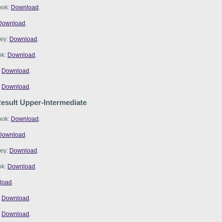
ook:
Download
.
Download
.
ey:
Download
.
ok:
Download
.
:
Download
.
:
Download
.
esult Upper-Intermediate
ook:
Download
.
Download
.
ey:
Download
.
ok:
Download
.
load
.
:
Download
.
:
Download
.