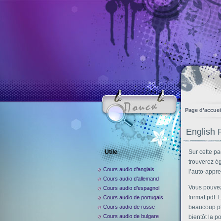
Page d’accuei
English 
Utile
Sur cette p
trouverez é
Cours audio d’anglais
l’auto-appr
Cours audio d’allemand
Vous pouvez 
Cours audio d’espagnol
format pdf.
Cours audio de portugais
Cours audio de russe
beaucoup plu
Cours audio de bulgare
bientôt la p