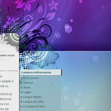
habet russe
Langues intéressantes
us
Grec ancien
n adapté à
Solresol
té ici.
Slovio
Loglan
 direct au
Langue klingon
irect est
Langue des elfes
ra-t-on
La langue de Na’vi
ves zip.