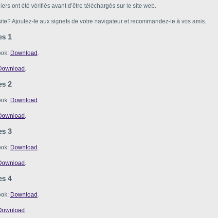
hiers ont été vérifiés avant d’être téléchargés sur le site web.
te? Ajoutez-le aux signets de votre navigateur et recommandez-le à vos amis.
es 1
ook:
Download
.
Download
.
es 2
ook:
Download
.
Download
.
es 3
ook:
Download
.
Download
.
es 4
ook:
Download
.
Download
.