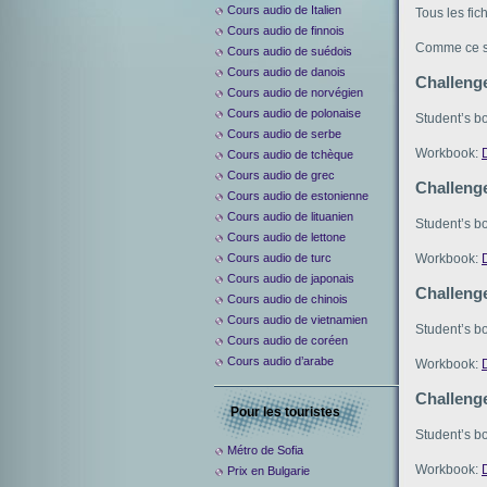
Cours audio de Italien
Tous les fic
Cours audio de finnois
Comme ce si
Cours audio de suédois
Cours audio de danois
Challeng
Cours audio de norvégien
Cours audio de polonaise
Student’s b
Cours audio de serbe
Workbook:
Cours audio de tchèque
Cours audio de grec
Challeng
Cours audio de estonienne
Cours audio de lituanien
Student’s b
Cours audio de lettone
Workbook:
Cours audio de turc
Cours audio de japonais
Challeng
Cours audio de chinois
Cours audio de vietnamien
Student’s b
Cours audio de coréen
Cours audio d’arabe
Workbook:
Challeng
Pour les touristes
Student’s b
Métro de Sofia
Workbook:
Prix en Bulgarie