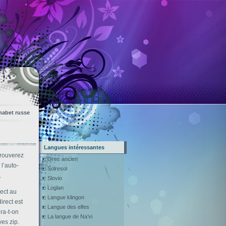
habet russe
Langues intéressantes
trouverez
Grec ancien
l’auto-
Solresol
.
Slovio
Loglan
rect au
Langue klingon
irect est
Langue des elfes
ra-t-on
La langue de Na’vi
ves zip.