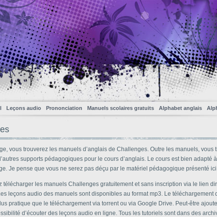
l
Leçons audio
Prononciation
Manuels scolaires gratuits
Alphabet anglais
Alp
ges
age, vous trouverez les manuels d’anglais de Challenges. Outre les manuels, vous 
’autres supports pédagogiques pour le cours d’anglais. Le cours est bien adapté à 
ge. Je pense que vous ne serez pas déçu par le matériel pédagogique présenté ici
télécharger les manuels Challenges gratuitement et sans inscription via le lien di
 Les leçons audio des manuels sont disponibles au format mp3. Le téléchargement d
s pratique que le téléchargement via torrent ou via Google Drive. Peut-être ajoute
ossibilité d’écouter des leçons audio en ligne. Tous les tutoriels sont dans des archi