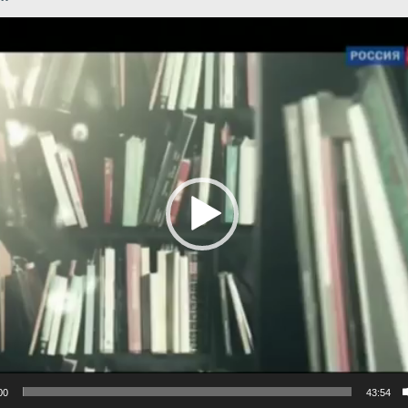
р
00
43:54