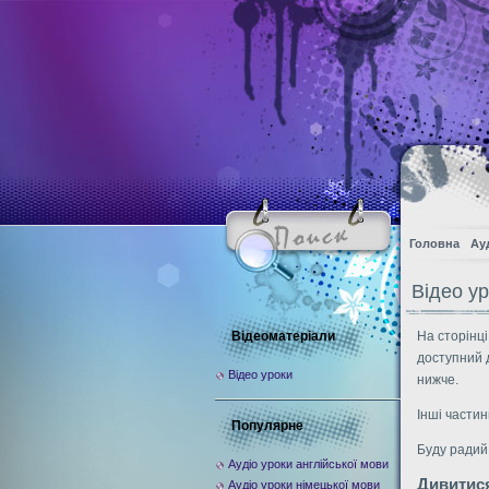
Головна
Ау
Відео ур
Відеоматеріали
На сторінці
доступний 
Відео уроки
нижче.
Інші частин
Популярне
Буду радий
Аудіо уроки англійської мови
Дивитис
Аудіо уроки німецької мови