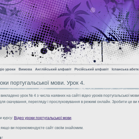
діо уроки
Вимова
Англійський алфавіт
Російський алфавіт
Іспанська абетк
оки португальської мови. Урок 4.
 викладено урок № 4 з числа наявних на сайті відео уроків португальської мов
для скачування, перегляду і прослуховування в режимі онлайн. Зробити це ви
и курсу:
Відео уроки португальської мови
.
 якщо ви порекомендуєте сайт своїм знайомим.
я: