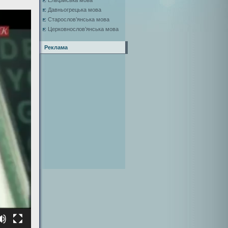
Ельфійська мова
Давньогрецька мова
Старослов’янська мова
Церковнослов’янська мова
Реклама