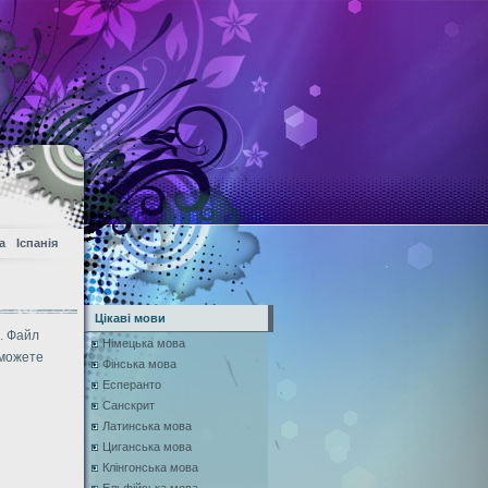
а
Іспанія
Цікаві мови
и. Файл
Німецька мова
 можете
Фінська мова
Есперанто
Санскрит
Латинська мова
Циганська мова
Клінгонська мова