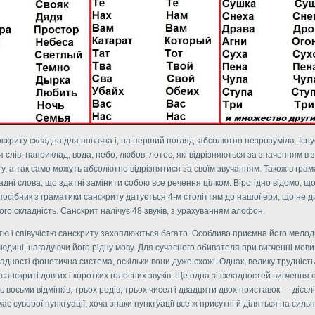
скриту складна для новачка і, на перший погляд, абсолютно незрозуміла. Існу
 слів, наприклад, вода, небо, любов, лотос, які відрізняються за значенням в 
ту, а так само можуть абсолютно відрізнятися за своїм звучанням. Також в грам
адні слова, що здатні замінити собою все речення цілком. Вірогідно відомо, 
осібник з граматики санскриту датується 4-м століттям до нашої ери, що не д
ого складність. Санскрит налічує 48 звуків, з урахуванням алофон.
тю і співучістю санскриту захоплюються багато. Особливо приємна його мелод
людині, нагадуючи його рідну мову. Для сучасного обивателя при вивченні мови
адності фонетична система, оскільки вони дуже схожі. Однак, велику трудність
 санскриті довгих і коротких голосних звуків. Ще одна зі складностей вивчення
ь восьми відмінків, трьох родів, трьох чисел і двадцяти двох приставок — дієслі
має суворої пунктуації, хоча знаки пунктуації все ж присутні й діляться на сильні