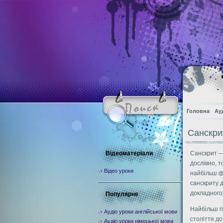
Головна
Ау
Санскри
Відеоматеріали
Санскрит —
дослівно, 
Відео уроки
найбільш ф
санскриту д
докладного 
Популярне
Найбільш по
Аудіо уроки англійської мови
століття до
Аудіо уроки німецької мови