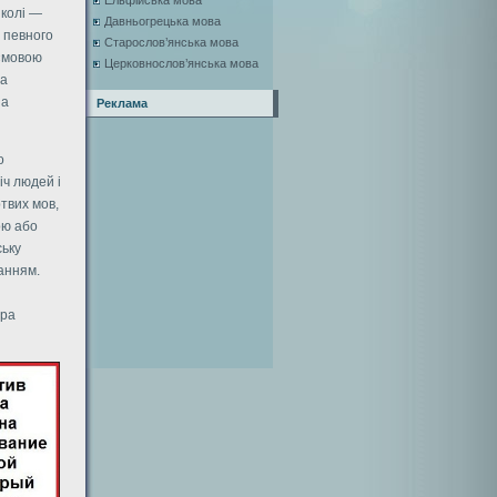
Ельфійська мова
 колі —
Давньогрецька мова
а певного
Старослов’янська мова
 «мовою
Церковнослов’янська мова
на
на
Реклама
о
іч людей і
ртвих мов,
ою або
ську
данням.
дра