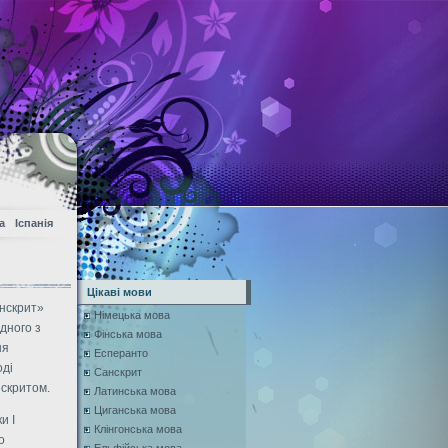
а
Іспанія
Цікаві мови
анскрит»
Німецька мова
дного з
Фінська мова
ня
Есперанто
оді
Санскрит
нскритом.
Латинська мова
Циганська мова
и І
Клінгонська мова
о