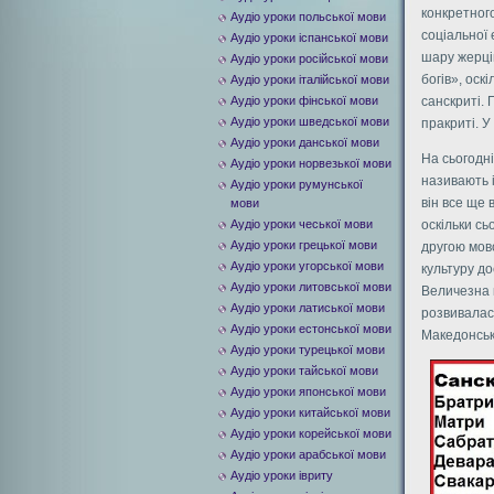
конкретного
Аудіо уроки польської мови
соціальної 
Аудіо уроки іспанської мови
шару жерців
Аудіо уроки російської мови
богів», оск
Аудіо уроки італійської мови
Аудіо уроки фінської мови
санскриті. 
Аудіо уроки шведської мови
пракриті. У
Аудіо уроки данської мови
На сьогодні
Аудіо уроки норвезької мови
називають і
Аудіо уроки румунської
він все ще 
мови
Аудіо уроки чеської мови
оскільки сь
Аудіо уроки грецької мови
другою мово
Аудіо уроки угорської мови
культуру до
Аудіо уроки литовської мови
Величезна 
Аудіо уроки латиської мови
розвивалася
Аудіо уроки естонської мови
Македонськ
Аудіо уроки турецької мови
Аудіо уроки тайської мови
Аудіо уроки японської мови
Аудіо уроки китайської мови
Аудіо уроки корейської мови
Аудіо уроки арабської мови
Аудіо уроки івриту