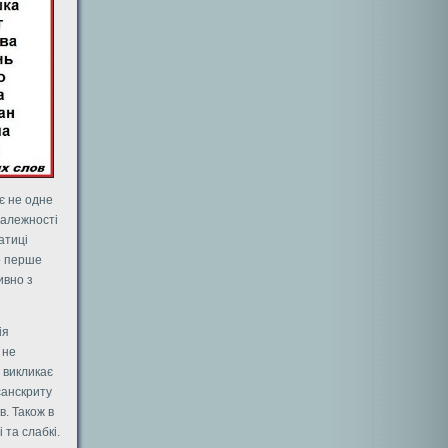
є не одне
залежності
атиці
що перше
ивно з
ія
 не
 викликає
 санскриту
в. Також в
 та слабкі.