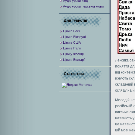
Аудіо уроки хінді
Аудіо уроки перської мови
Для туристів
Ціни в Росії
Ціни в Білорусі
Ціни в США
Ціни в Італії
Ціни у Франції
Ціни в Болгарії
Лексика сан
поняття для
від контекс
Статистика
існують скл
складений п
огляду на й
Мелодійніс
російській 
викличе скл
наявність у
це наявніст
цій мові не