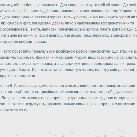
скриту, або як його ще називають Деванагарі, налічує в собі 48 знаків. До речі,
ується він ще й іншими індійськими мовами, а також мовами Непалу. Характе
 Деванагарі можна вважати горизонтальну риску, на яку нанизують окремі літ
 як і сам санскрит, побудовані досить чітко з урахуванням всіх фонетичних та
 особливостей. Тексти, написані класичним санскритом, мають довгі складні сл
нити ціле речення, а часом навіть цілий абзац. Тому, переклад з санскриту чи
гадування ребусів і шарад.
 часто проводять паралель між російською мовою і санскритом. Що, втім, не д
своєю мелодійністю, фонетичним складом. Часом, іноді говоримо на санскриті,
наприклад, є вираз трин-трава, а з санскриту «трин» перекладається як трава. 
уже і дуже багато. Ще схожість мов полягає у вільному порядку слів у реченні, с
 правилах граматики.
чегіна В. А. внесла фундаментальний внесок у вивчення такої мови, як санскрит
вна автор «Санкрітсько-російського» словника, а також автор «Підручника по
. Якщо ваша мета вивчити санскрит — ці два навчальних видання стануть осно
еякі лінгвісти стверджують, що досконально вивчивши санскрит, вам не складе
ь-яку мову світу.