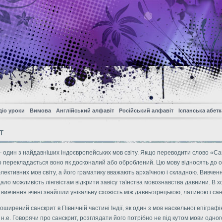
діо уроки
Вимова
Англійський алфавіт
Російський алфавіт
Іспанська абетк
т
 один з найдавніших індоєвропейських мов світу. Якщо переводити слово «С
то перекладається воно як досконалий або оброблений. Цю мову відносять до о
лективних мов світу, а його граматику вважають архаїчною і складною. Вивчен
ало можливість лінгвістам відкрити завісу таїнства мовознавства давнини. В х
вивчення вчені знайшли унікальну схожість між давньогрецькою, латиною і са
ширений санскрит в Північній частині Індії, як один з мов наскельної епіграфік
 н.е. Говорячи про санскрит, розглядати його потрібно не під кутом мови одног