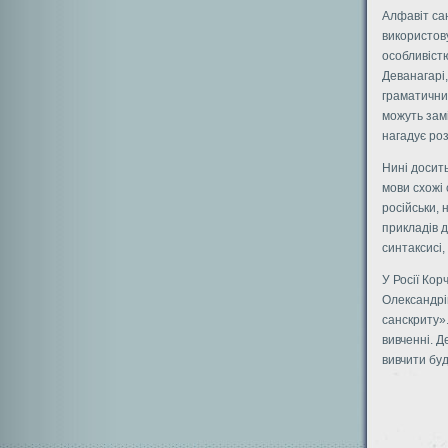
Алфавіт сан
використов
особливістю
Деванагарі,
граматичних
можуть замі
нагадує роз
Нині досить
мови схожі 
російськи, 
прикладів д
синтаксисі,
У Росії Кор
Олександрі
санскриту»
вивченні. Д
вивчити буд