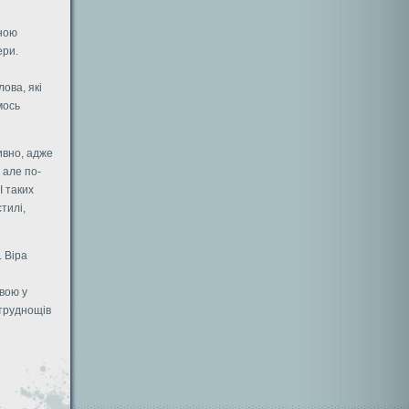
рною
ери.
ова, які
мось
ивно, адже
 але по-
І таких
тилі,
. Віра
вою у
 труднощів