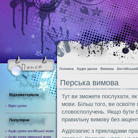
Головна
Аудіо уроки
Вимова
Англійський
Перська вимова
Відеоматеріали
Тут ви зможете послухати, як
мови. Більш того, ви освоїте
Відео уроки
словосполучень. Якщо бути б
правильну вимову без акценту
Популярне
Аудіозапис з прикладами пра
Аудіо уроки англійської мови
Аудіо уроки німецької мови