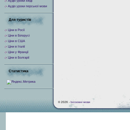
Аудіо уроки хінді
Аудіо уроки перської мови
Для туристів
Ціни в Росії
Ціни в Білорусі
Ціни в США
Ціни в Італії
Ціни у Франції
Ціни в Болгарії
Статистика
© 2026 -
Іноземні мови