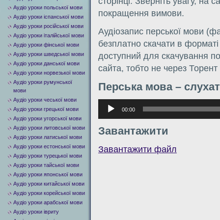
сторінці. Зверніть увагу, на 
Аудіо уроки польської мови
покращення вимови.
Аудіо уроки іспанської мови
Аудіо уроки російської мови
Аудіозапис перської мови (фа
Аудіо уроки італійської мови
безплатно скачати в форматі
Аудіо уроки фінської мови
Аудіо уроки шведської мови
доступний для скачування по
Аудіо уроки данської мови
сайта, тобто не через Торент
Аудіо уроки норвезької мови
Аудіо уроки румунської
Перська мова – слуха
мови
Аудіо уроки чеської мови
Аудиоплеер
Аудіо уроки грецької мови
00:00
Аудіо уроки угорської мови
Аудіо уроки литовської мови
Завантажити
Аудіо уроки латиської мови
Аудіо уроки естонської мови
Завантажити файл
Аудіо уроки турецької мови
Аудіо уроки тайської мови
Аудіо уроки японської мови
Аудіо уроки китайської мови
Аудіо уроки корейської мови
Аудіо уроки арабської мови
Аудіо уроки івриту